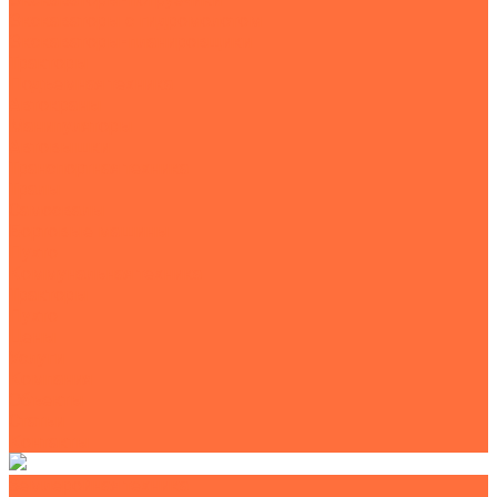
Экскаваторы с гидромолотом
Экскаваторы-планировщики
Тракторы
Подъемная техника
Автокраны
Манипуляторы
Автовышки
Транспортная техника
Тралы
Самосвалы
Бортовые машины
Пухто
Коммунальная техника
Тракторы
Пухто
Цены
Услуги
Компания
Объекты
Статьи
Контакты
Землеройная техника