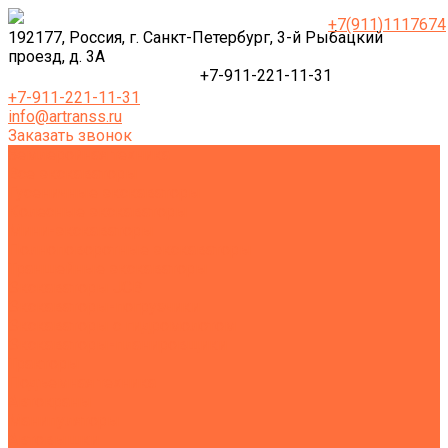
+7(911)1117674
192177, Россия, г. Санкт-Петербург, 3-й Рыбацкий
проезд, д. 3А
+7-911-221-11-31
+7-911-221-11-31
info@artranss.ru
Заказать звонок
Землеройная техника
Все экскаваторы
Гусеничные экскаваторы
Колесные экскаваторы
Мини-экскаваторы
Полноповоротные экскаваторы
Траншейные экскаваторы
Экскаваторы JCB
Экскаваторы-погрузчики
Экскаваторы с гидромолотом
Экскаваторы-планировщики
Тракторы
Подъемная техника
Автокраны
Манипуляторы
Автовышки