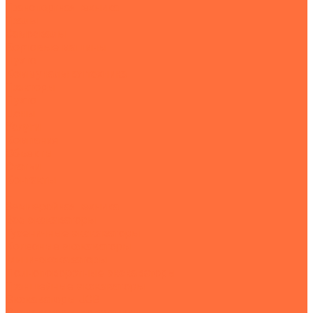
Транспортная техника
Тралы
Самосвалы
Бортовые машины
Пухто
Коммунальная техника
Тракторы
Пухто
Цены
Услуги
Компания
Объекты
Статьи
Контакты
...
Землеройная техника
Все экскаваторы
Гусеничные экскаваторы
Колесные экскаваторы
Мини-экскаваторы
Полноповоротные экскаваторы
Траншейные экскаваторы
Экскаваторы JCB
Экскаваторы-погрузчики