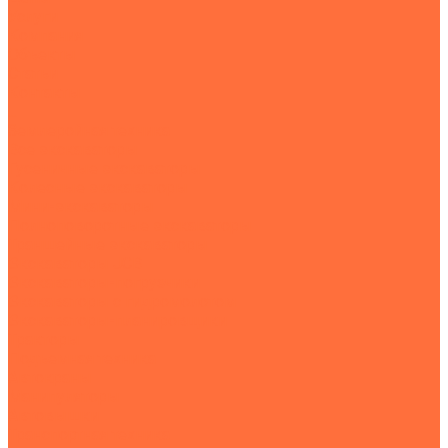
Услуги
Компания
Объекты
Статьи
Контакты
...
Землеройная техника
Все экскаваторы
Гусеничные экскаваторы
Колесные экскаваторы
Мини-экскаваторы
Полноповоротные экскаваторы
Траншейные экскаваторы
Экскаваторы JCB
Экскаваторы-погрузчики
Экскаваторы с гидромолотом
Экскаваторы-планировщики
Тракторы
Подъемная техника
Автокраны
Манипуляторы
Автовышки
Транспортная техника