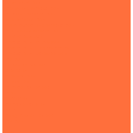
Все экскаваторы
Гусеничные экскаваторы
Колесные экскаваторы
Мини-экскаваторы
Полноповоротные экскаваторы
Траншейные экскаваторы
Экскаваторы JCB
Экскаваторы-погрузчики
Экскаваторы с гидромолотом
Экскаваторы-планировщики
Тракторы
Подъемная техника
Автокраны
Манипуляторы
Автовышки
Транспортная техника
Тралы
Самосвалы
Бортовые машины
Пухто
Коммунальная техника
Тракторы
Пухто
Цены