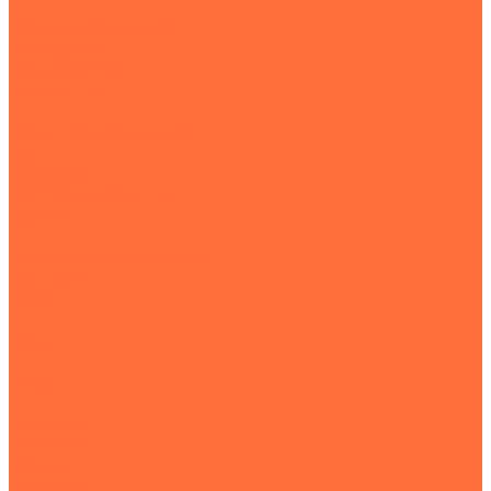
Подъемная техника
Автокраны
Манипуляторы
Автовышки
Транспортная техника
Тралы
Самосвалы
Бортовые машины
Пухто
Коммунальная техника
Тракторы
Пухто
Цены
Услуги
Компания
Объекты
Статьи
Контакты