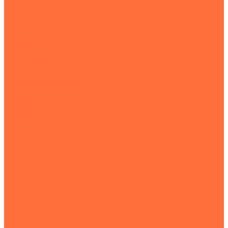
Экскаваторы-планировщики
Тракторы
Подъемная техника
Автокраны
Манипуляторы
Автовышки
Транспортная техника
Тралы
Самосвалы
Бортовые машины
Пухто
Коммунальная техника
Тракторы
Пухто
Цены
Услуги
Компания