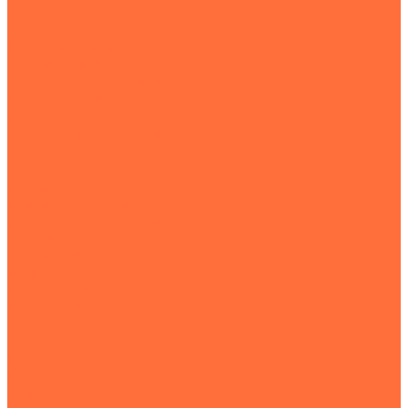
...
Землеройная техника
Все экскаваторы
Гусеничные экскаваторы
Колесные экскаваторы
Мини-экскаваторы
Полноповоротные экскаваторы
Траншейные экскаваторы
Экскаваторы JCB
Экскаваторы-погрузчики
Экскаваторы с гидромолотом
Экскаваторы-планировщики
Тракторы
Подъемная техника
Автокраны
Манипуляторы
Автовышки
Транспортная техника
Тралы
Самосвалы
Бортовые машины
Пухто