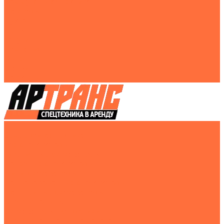
Коммунальная техника
Тракторы
Пухто
Цены
Услуги
Компания
Объекты
Статьи
Контакты
Землеройная техника
Все экскаваторы
Гусеничные экскаваторы
Колесные экскаваторы
Мини-экскаваторы
Полноповоротные экскаваторы
Траншейные экскаваторы
Экскаваторы JCB
Экскаваторы-погрузчики
Экскаваторы с гидромолотом