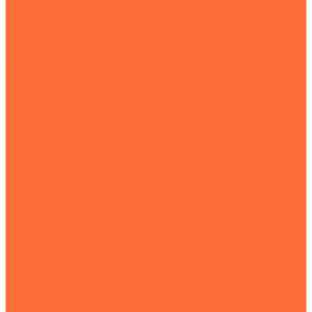
Объекты
Статьи
Контакты
...
Землеройная техника
Все экскаваторы
Гусеничные экскаваторы
Колесные экскаваторы
Мини-экскаваторы
Полноповоротные экскаваторы
Траншейные экскаваторы
Экскаваторы JCB
Экскаваторы-погрузчики
Экскаваторы с гидромолотом
Экскаваторы-планировщики
Тракторы
Подъемная техника
Автокраны
Манипуляторы
Автовышки
Транспортная техника
Тралы
Самосвалы