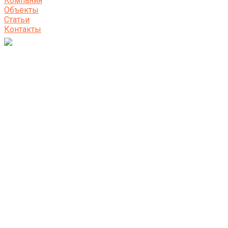
Компания
Объекты
Статьи
Контакты
АрТранс — аренда
строительной техники
Бульдозеры, самосвалы, погрузчики и
экскаваторы на выгодных условиях и с
заключением договора. Услуга предоставляется
для Санкт-Петербурга и Ленинградской области.