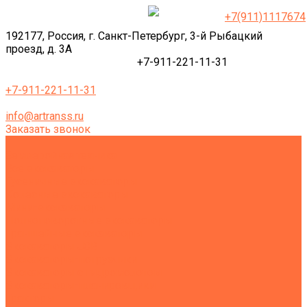
+7(911)1117674
192177, Россия, г. Санкт-Петербург, 3-й Рыбацкий
проезд, д. 3А
+7-911-221-11-31
+7-911-221-11-31
info@artranss.ru
Заказать звонок
Землеройная техника
Все экскаваторы
Гусеничные экскаваторы
Колесные экскаваторы
Мини-экскаваторы
Полноповоротные экскаваторы
Траншейные экскаваторы
Экскаваторы JCB
Экскаваторы-погрузчики
Экскаваторы с гидромолотом
Экскаваторы-планировщики
Тракторы