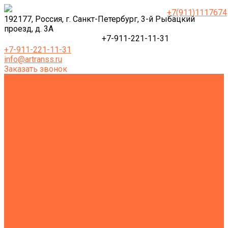
+7(911)1117674
192177, Россия, г. Санкт-Петербург, 3-й Рыбацкий
проезд, д. 3А
+7-911-221-11-31
+7-911-221-11-31
info@artranss.ru
Заказать звонок
Землеройная техника
Все экскаваторы
Гусеничные экскаваторы
Колесные экскаваторы
Мини-экскаваторы
Полноповоротные экскаваторы
Траншейные экскаваторы
Экскаваторы JCB
Экскаваторы-погрузчики
Экскаваторы с гидромолотом
Экскаваторы-планировщики
Тракторы
Подъемная техника
Автокраны
Манипуляторы
Автовышки