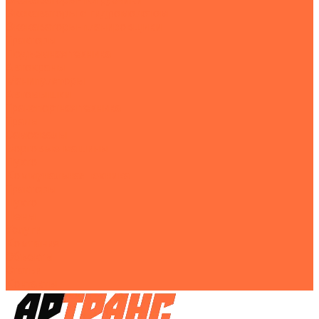
Экскаваторы с гидромолотом
Экскаваторы-планировщики
Тракторы
Подъемная техника
Автокраны
Манипуляторы
Автовышки
Транспортная техника
Тралы
Самосвалы
Бортовые машины
Пухто
Коммунальная техника
Тракторы
Пухто
Цены
Услуги
Компания
Объекты
Статьи
Контакты