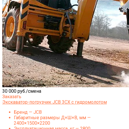
30 000 руб./смена
Заказать
Экскаватор-погрузчик JCB 3СХ с гидромолотом
Бренд — JCB
Габаритные размеры Д×Ш×В, мм —
2400×1500×2200
Эксплуатационная масса, кг — 2800