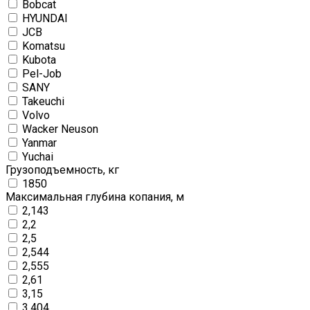
Bobcat
HYUNDAI
JCB
Komatsu
Kubota
Pel-Job
SANY
Takeuchi
Volvo
Wacker Neuson
Yanmar
Yuchai
Грузоподъемность, кг
1850
Максимальная глубина копания, м
2,143
2,2
2,5
2,544
2,555
2,61
3,15
3,404