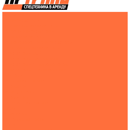
Землеройная техника
Все экскаваторы
Гусеничные экскаваторы
Колесные экскаваторы
Мини-экскаваторы
Полноповоротные экскаваторы
Траншейные экскаваторы
Экскаваторы JCB
Экскаваторы-погрузчики
Экскаваторы с гидромолотом
Экскаваторы-планировщики
Тракторы
Подъемная техника
Автокраны
Манипуляторы
Автовышки
Транспортная техника
Тралы
Самосвалы
Бортовые машины
Пухто