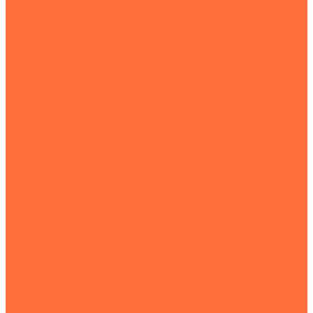
Транспортная техника
Тралы
Самосвалы
Бортовые машины
Пухто
Коммунальная техника
Тракторы
Пухто
Цены
Услуги
Компания
Объекты
Статьи
Контакты
...
Землеройная техника
Все экскаваторы
Гусеничные экскаваторы
Колесные экскаваторы
Мини-экскаваторы
Полноповоротные экскаваторы
Траншейные экскаваторы
Экскаваторы JCB
Экскаваторы-погрузчики