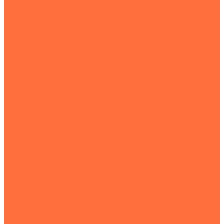
Коммунальная техника
Тракторы
Пухто
Цены
Услуги
Компания
Объекты
Статьи
Контакты
...
Землеройная техника
Все экскаваторы
Гусеничные экскаваторы
Колесные экскаваторы
Мини-экскаваторы
Полноповоротные экскаваторы
Траншейные экскаваторы
Экскаваторы JCB
Экскаваторы-погрузчики
Экскаваторы с гидромолотом
Экскаваторы-планировщики
Тракторы
Подъемная техника
Автокраны