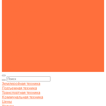
Манипуляторы
Автовышки
Транспортная техника
Тралы
Самосвалы
Бортовые машины
Пухто
Коммунальная техника
Тракторы
Пухто
Цены
Услуги
Компания
Объекты
Статьи
Контакты
Землеройная техника
Подъемная техника
Транспортная техника
Коммунальная техника
Цены