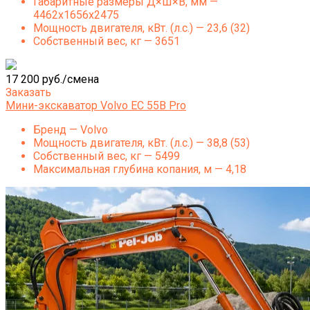
Габаритные размеры Д×Ш×В, мм —
4462x1656x2475
Мощность двигателя, кВт. (л.с.) — 23,6 (32)
Собственный вес, кг — 3651
17 200 руб./смена
Заказать
Мини-экскаватор Volvo EC 55B Pro
Бренд — Volvo
Мощность двигателя, кВт. (л.с.) — 38,8 (53)
Собственный вес, кг — 5499
Максимальная глубина копания, м — 4,18