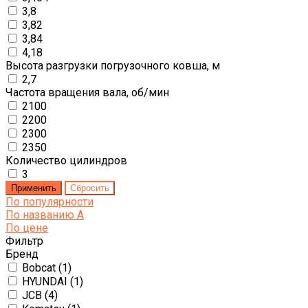
3,8
3,82
3,84
4,18
Высота разгрузки погрузочного ковша, м
2,7
Частота вращения вала, об/мин
2100
2200
2300
2350
Количество цилиндров
3
По популярности
По названию
A
По цене
Фильтр
Бренд
Bobcat (
1
)
HYUNDAI (
1
)
JCB (
4
)