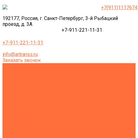
+7(911)1117674
192177, Россия, г. Санкт-Петербург, 3-й Рыбацкий
проезд, д. 3А
+7-911-221-11-31
+7-911-221-11-31
info@artranss.ru
Заказать звонок
Землеройная техника
Все экскаваторы
Гусеничные экскаваторы
Колесные экскаваторы
Мини-экскаваторы
Полноповоротные экскаваторы
Траншейные экскаваторы
Экскаваторы JCB
Экскаваторы-погрузчики
Экскаваторы с гидромолотом
Экскаваторы-планировщики
Тракторы