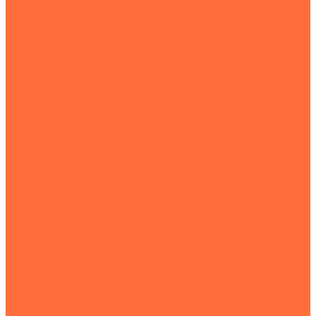
Подъемная техника
Автокраны
Манипуляторы
Автовышки
Транспортная техника
Тралы
Самосвалы
Бортовые машины
Пухто
Коммунальная техника
Тракторы
Пухто
Цены
Услуги
Компания
Объекты
Статьи
Контакты