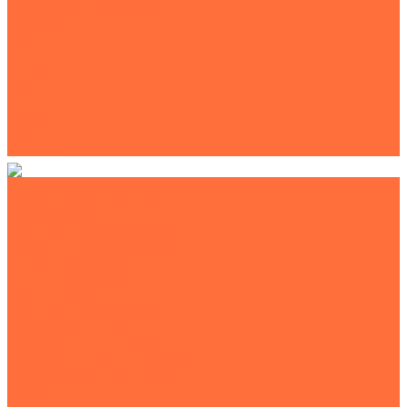
Коммунальная техника
Тракторы
Пухто
Цены
Услуги
Компания
Объекты
Статьи
Контакты
Землеройная техника
Все экскаваторы
Гусеничные экскаваторы
Колесные экскаваторы
Мини-экскаваторы
Полноповоротные экскаваторы
Траншейные экскаваторы
Экскаваторы JCB
Экскаваторы-погрузчики
Экскаваторы с гидромолотом
Экскаваторы-планировщики
Тракторы