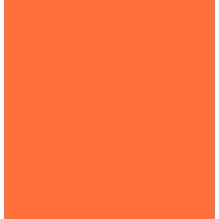
Контакты
...
Землеройная техника
Все экскаваторы
Гусеничные экскаваторы
Колесные экскаваторы
Мини-экскаваторы
Полноповоротные экскаваторы
Траншейные экскаваторы
Экскаваторы JCB
Экскаваторы-погрузчики
Экскаваторы с гидромолотом
Экскаваторы-планировщики
Тракторы
Подъемная техника
Автокраны
Манипуляторы
Автовышки
Транспортная техника
Тралы
Самосвалы
Бортовые машины
Пухто