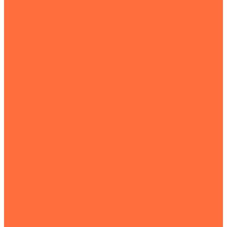
Подъемная техника
Автокраны
Манипуляторы
Автовышки
Транспортная техника
Тралы
Самосвалы
Бортовые машины
Пухто
Коммунальная техника
Тракторы
Пухто
Цены
Услуги
Компания
Объекты
Статьи