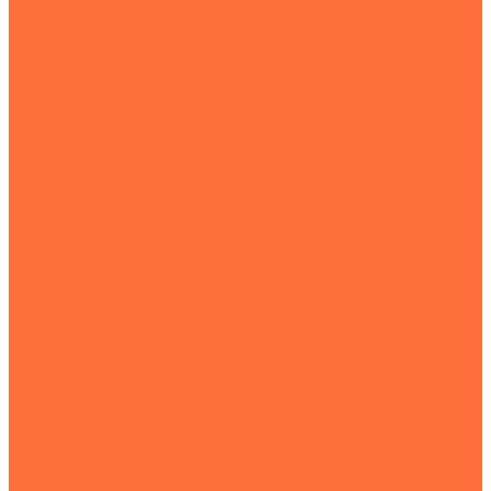
...
Землеройная техника
Все экскаваторы
Гусеничные экскаваторы
Колесные экскаваторы
Мини-экскаваторы
Полноповоротные экскаваторы
Траншейные экскаваторы
Экскаваторы JCB
Экскаваторы-погрузчики
Экскаваторы с гидромолотом
Экскаваторы-планировщики
Тракторы
Подъемная техника
Автокраны
Манипуляторы
Автовышки
Транспортная техника
Тралы
Самосвалы
Бортовые машины
Пухто