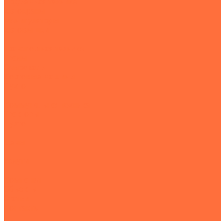
Подъемная техника
Автокраны
Манипуляторы
Автовышки
Транспортная техника
Тралы
Самосвалы
Бортовые машины
Пухто
Коммунальная техника
Тракторы
Пухто
Цены
Услуги
Компания
Объекты
Статьи
Контакты