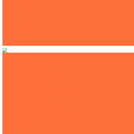
Тракторы
Пухто
Цены
Услуги
Компания
Объекты
Статьи
Контакты
Землеройная техника
Все экскаваторы
Гусеничные экскаваторы
Колесные экскаваторы
Мини-экскаваторы
Полноповоротные экскаваторы
Траншейные экскаваторы
Экскаваторы JCB
Экскаваторы-погрузчики
Экскаваторы с гидромолотом
Экскаваторы-планировщики
Тракторы