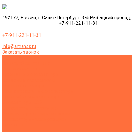
192177, Россия, г. Санкт-Петербург, 3-й Рыбацкий проезд, 
+7-911-221-11-31
+7-911-221-11-31
info@artranss.ru
Заказать звонок
Землеройная техника
Все экскаваторы
Гусеничные экскаваторы
Колесные экскаваторы
Мини-экскаваторы
Полноповоротные экскаваторы
Траншейные экскаваторы
Экскаваторы JCB
Экскаваторы-погрузчики
Экскаваторы с гидромолотом
Экскаваторы-планировщики
Тракторы