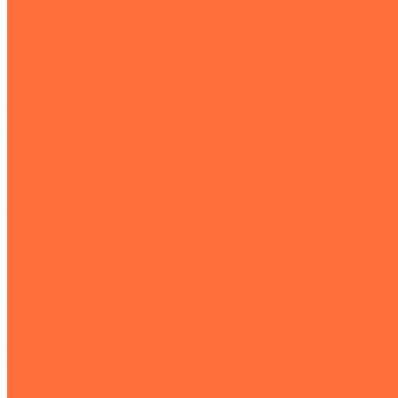
Подъемная техника
Автокраны
Манипуляторы
Автовышки
Транспортная техника
Тралы
Самосвалы
Бортовые машины
Пухто
Коммунальная техника
Тракторы
Пухто
Цены
Услуги
Компания
Объекты
Статьи
Контакты