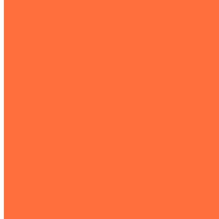
...
Землеройная техника
Все экскаваторы
Гусеничные экскаваторы
Колесные экскаваторы
Мини-экскаваторы
Полноповоротные экскаваторы
Траншейные экскаваторы
Экскаваторы JCB
Экскаваторы-погрузчики
Экскаваторы с гидромолотом
Экскаваторы-планировщики
Тракторы
Подъемная техника
Автокраны
Манипуляторы
Автовышки
Транспортная техника
Тралы
Самосвалы
Бортовые машины
Пухто
Коммунальная техника