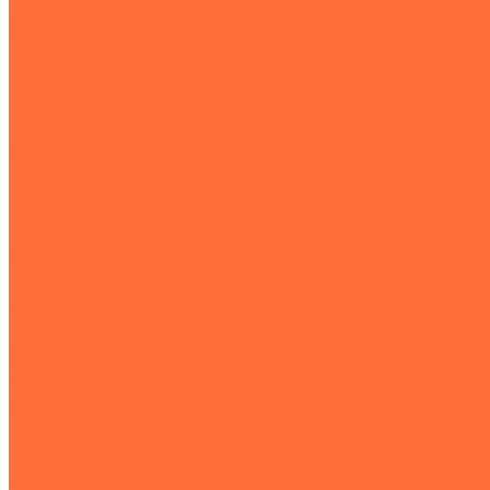
...
Землеройная техника
Все экскаваторы
Гусеничные экскаваторы
Колесные экскаваторы
Мини-экскаваторы
Полноповоротные экскаваторы
Траншейные экскаваторы
Экскаваторы JCB
Экскаваторы-погрузчики
Экскаваторы с гидромолотом
Экскаваторы-планировщики
Тракторы
Подъемная техника
Автокраны
Манипуляторы
Автовышки
Транспортная техника
Тралы
Самосвалы
Бортовые машины
Пухто
Коммунальная техника