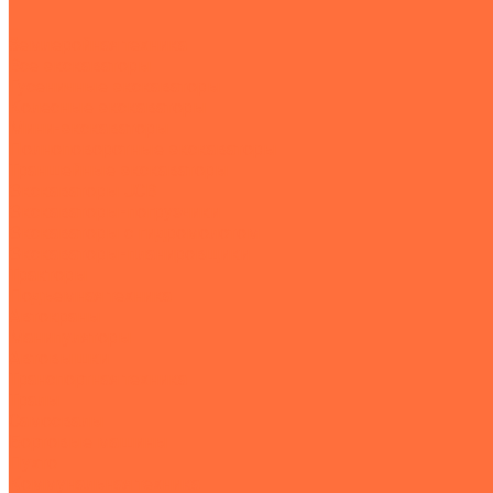
...
Землеройная техника
Все экскаваторы
Гусеничные экскаваторы
Колесные экскаваторы
Мини-экскаваторы
Полноповоротные экскаваторы
Траншейные экскаваторы
Экскаваторы JCB
Экскаваторы-погрузчики
Экскаваторы с гидромолотом
Экскаваторы-планировщики
Тракторы
Подъемная техника
Автокраны
Манипуляторы
Автовышки
Транспортная техника
Тралы
Самосвалы
Бортовые машины
Пухто
Коммунальная техника