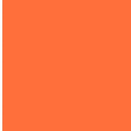
Подъемная техника
Автокраны
Манипуляторы
Автовышки
Транспортная техника
Тралы
Самосвалы
Бортовые машины
Пухто
Коммунальная техника
Тракторы
Пухто
Цены
Услуги
Компания
Объекты
Статьи
Контакты