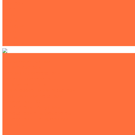
Тракторы
Пухто
Цены
Услуги
Компания
Объекты
Статьи
Контакты
Землеройная техника
Все экскаваторы
Гусеничные экскаваторы
Колесные экскаваторы
Мини-экскаваторы
Полноповоротные экскаваторы
Траншейные экскаваторы
Экскаваторы JCB
Экскаваторы-погрузчики
Экскаваторы с гидромолотом
Экскаваторы-планировщики
Тракторы