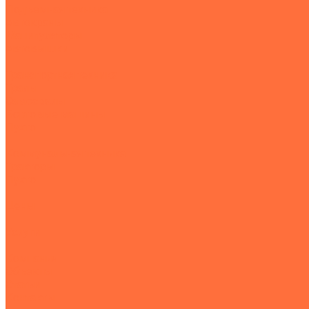
Подъемная техника
Автокраны
Манипуляторы
Автовышки
Транспортная техника
Тралы
Самосвалы
Бортовые машины
Пухто
Коммунальная техника
Тракторы
Пухто
Цены
Услуги
Компания
Объекты
Статьи
Контакты