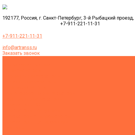
192177, Россия, г. Санкт-Петербург, 3-й Рыбацкий проезд, 
+7-911-221-11-31
+7-911-221-11-31
info@artranss.ru
Заказать звонок
Землеройная техника
Все экскаваторы
Гусеничные экскаваторы
Колесные экскаваторы
Мини-экскаваторы
Полноповоротные экскаваторы
Траншейные экскаваторы
Экскаваторы JCB
Экскаваторы-погрузчики
Экскаваторы с гидромолотом
Экскаваторы-планировщики
Тракторы