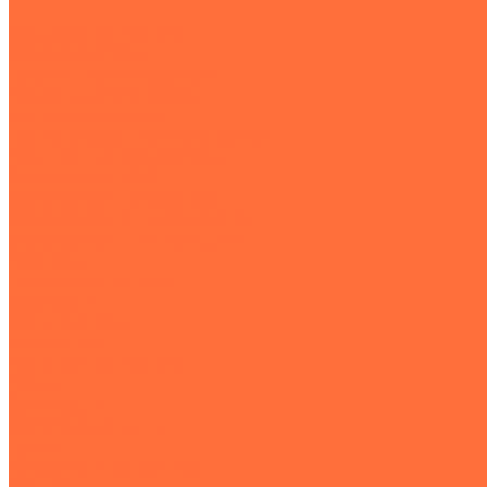
...
Землеройная техника
Все экскаваторы
Гусеничные экскаваторы
Колесные экскаваторы
Мини-экскаваторы
Полноповоротные экскаваторы
Траншейные экскаваторы
Экскаваторы JCB
Экскаваторы-погрузчики
Экскаваторы с гидромолотом
Экскаваторы-планировщики
Тракторы
Подъемная техника
Автокраны
Манипуляторы
Автовышки
Транспортная техника
Тралы
Самосвалы
Бортовые машины
Пухто
Коммунальная техника