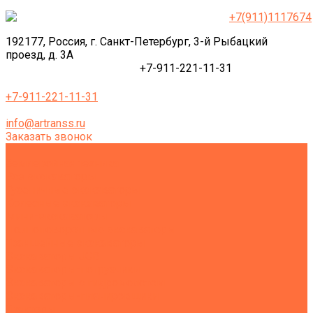
+7(911)1117674
192177, Россия, г. Санкт-Петербург, 3-й Рыбацкий
проезд, д. 3А
+7-911-221-11-31
+7-911-221-11-31
info@artranss.ru
Заказать звонок
Землеройная техника
Все экскаваторы
Гусеничные экскаваторы
Колесные экскаваторы
Мини-экскаваторы
Полноповоротные экскаваторы
Траншейные экскаваторы
Экскаваторы JCB
Экскаваторы-погрузчики
Экскаваторы с гидромолотом
Экскаваторы-планировщики
Тракторы