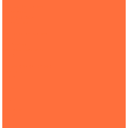
Подъемная техника
Автокраны
Манипуляторы
Автовышки
Транспортная техника
Тралы
Самосвалы
Бортовые машины
Пухто
Коммунальная техника
Тракторы
Пухто
Цены
Услуги
Компания
Объекты
Статьи
Контакты