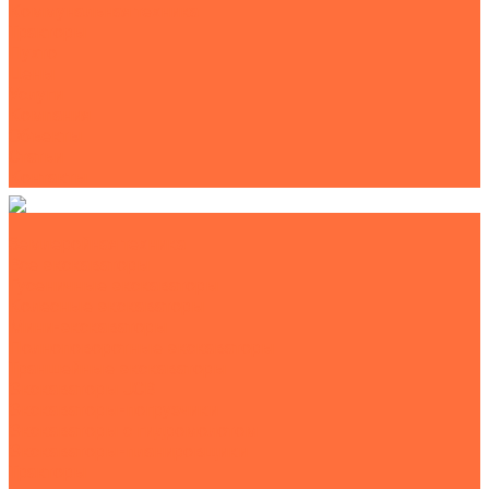
Коммунальная техника
Тракторы
Пухто
Цены
Услуги
Компания
Объекты
Статьи
Контакты
Землеройная техника
Все экскаваторы
Гусеничные экскаваторы
Колесные экскаваторы
Мини-экскаваторы
Полноповоротные экскаваторы
Траншейные экскаваторы
Экскаваторы JCB
Экскаваторы-погрузчики
Экскаваторы с гидромолотом
Экскаваторы-планировщики
Тракторы