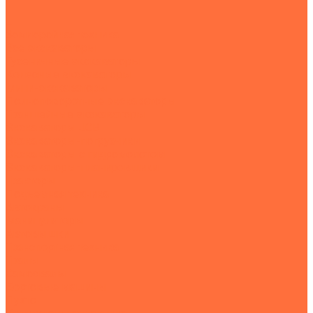
...
Землеройная техника
Все экскаваторы
Гусеничные экскаваторы
Колесные экскаваторы
Мини-экскаваторы
Полноповоротные экскаваторы
Траншейные экскаваторы
Экскаваторы JCB
Экскаваторы-погрузчики
Экскаваторы с гидромолотом
Экскаваторы-планировщики
Тракторы
Подъемная техника
Автокраны
Манипуляторы
Автовышки
Транспортная техника
Тралы
Самосвалы
Бортовые машины
Пухто