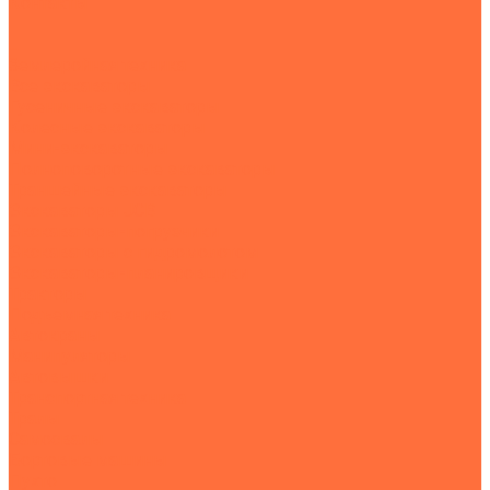
Контакты
...
Землеройная техника
Все экскаваторы
Гусеничные экскаваторы
Колесные экскаваторы
Мини-экскаваторы
Полноповоротные экскаваторы
Траншейные экскаваторы
Экскаваторы JCB
Экскаваторы-погрузчики
Экскаваторы с гидромолотом
Экскаваторы-планировщики
Тракторы
Подъемная техника
Автокраны
Манипуляторы
Автовышки
Транспортная техника
Тралы
Самосвалы
Бортовые машины
Пухто