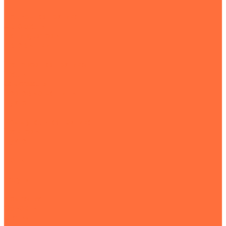
Подъемная техника
Автокраны
Манипуляторы
Автовышки
Транспортная техника
Тралы
Самосвалы
Бортовые машины
Пухто
Коммунальная техника
Тракторы
Пухто
Цены
Услуги
Компания
Объекты
Статьи