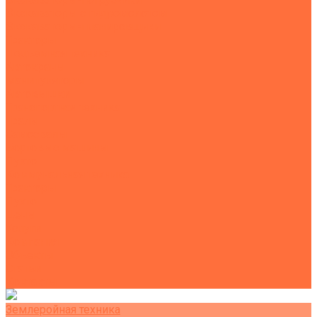
Экскаваторы с гидромолотом
Экскаваторы-планировщики
Тракторы
Подъемная техника
Автокраны
Манипуляторы
Автовышки
Транспортная техника
Тралы
Самосвалы
Бортовые машины
Пухто
Коммунальная техника
Тракторы
Пухто
Цены
Услуги
Компания
Объекты
Статьи
Контакты
Землеройная техника