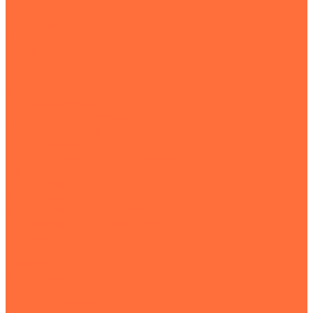
Услуги
Компания
Объекты
Статьи
Контакты
...
Землеройная техника
Все экскаваторы
Гусеничные экскаваторы
Колесные экскаваторы
Мини-экскаваторы
Полноповоротные экскаваторы
Траншейные экскаваторы
Экскаваторы JCB
Экскаваторы-погрузчики
Экскаваторы с гидромолотом
Экскаваторы-планировщики
Тракторы
Подъемная техника
Автокраны
Манипуляторы
Автовышки
Транспортная техника