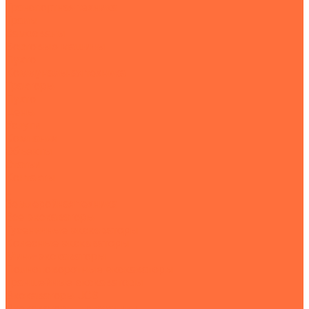
Транспортная техника
Тралы
Самосвалы
Бортовые машины
Пухто
Коммунальная техника
Тракторы
Пухто
Цены
Услуги
Компания
Объекты
Статьи
Контакты
...
Землеройная техника
Все экскаваторы
Гусеничные экскаваторы
Колесные экскаваторы
Мини-экскаваторы
Полноповоротные экскаваторы
Траншейные экскаваторы
Экскаваторы JCB
Экскаваторы-погрузчики