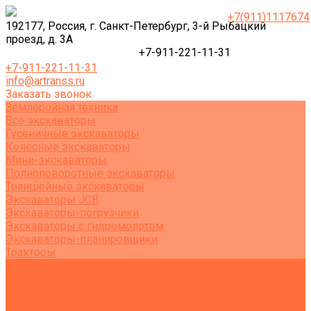
+7(911)1117674
192177, Россия, г. Санкт-Петербург, 3-й Рыбацкий
проезд, д. 3А
+7-911-221-11-31
+7-911-221-11-31
info@artranss.ru
Заказать звонок
Землеройная техника
Все экскаваторы
Гусеничные экскаваторы
Колесные экскаваторы
Мини-экскаваторы
Полноповоротные экскаваторы
Траншейные экскаваторы
Экскаваторы JCB
Экскаваторы-погрузчики
Экскаваторы с гидромолотом
Экскаваторы-планировщики
Тракторы
Подъемная техника
Автокраны
Манипуляторы
Автовышки