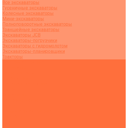
Все экскаваторы
Гусеничные экскаваторы
Колесные экскаваторы
Мини-экскаваторы
Полноповоротные экскаваторы
Траншейные экскаваторы
Экскаваторы JCB
Экскаваторы-погрузчики
Экскаваторы с гидромолотом
Экскаваторы-планировщики
Тракторы
Подъемная техника
Автокраны
Манипуляторы
Автовышки
Транспортная техника
Тралы
Самосвалы
Бортовые машины
Пухто
Коммунальная техника
Тракторы
Пухто
Цены