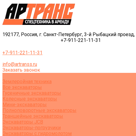
192177, Россия, г. Санкт-Петербург, 3-й Рыбацкий проезд, 
+7-911-221-11-31
+7-911-221-11-31
info@artranss.ru
Заказать звонок
Землеройная техника
Все экскаваторы
Гусеничные экскаваторы
Колесные экскаваторы
Мини-экскаваторы
Полноповоротные экскаваторы
Траншейные экскаваторы
Экскаваторы JCB
Экскаваторы-погрузчики
Экскаваторы с гидромолотом