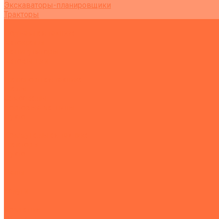
Экскаваторы-планировщики
Тракторы
Подъемная техника
Автокраны
Манипуляторы
Автовышки
Транспортная техника
Тралы
Самосвалы
Бортовые машины
Пухто
Коммунальная техника
Тракторы
Пухто
Цены
Услуги
Компания
Объекты