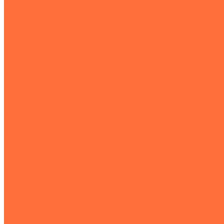
Статьи
Контакты
...
Землеройная техника
Все экскаваторы
Гусеничные экскаваторы
Колесные экскаваторы
Мини-экскаваторы
Полноповоротные экскаваторы
Траншейные экскаваторы
Экскаваторы JCB
Экскаваторы-погрузчики
Экскаваторы с гидромолотом
Экскаваторы-планировщики
Тракторы
Подъемная техника
Автокраны
Манипуляторы
Автовышки
Транспортная техника
Тралы
Самосвалы