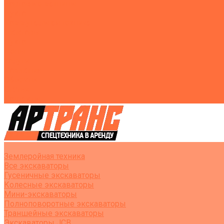
Бортовые машины
Пухто
Коммунальная техника
Тракторы
Пухто
Цены
Услуги
Компания
Объекты
Статьи
Контакты
Землеройная техника
Все экскаваторы
Гусеничные экскаваторы
Колесные экскаваторы
Мини-экскаваторы
Полноповоротные экскаваторы
Траншейные экскаваторы
Экскаваторы JCB