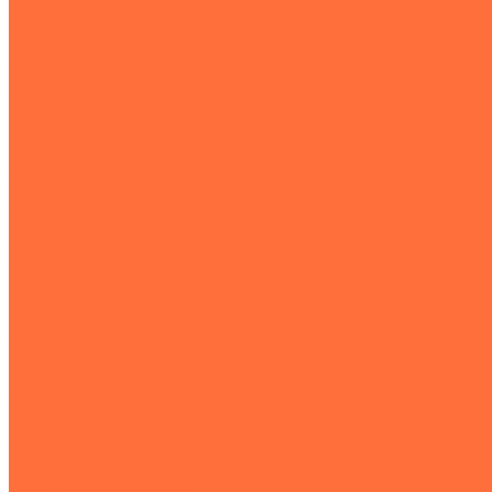
Компания
Объекты
Статьи
Контакты
...
Землеройная техника
Все экскаваторы
Гусеничные экскаваторы
Колесные экскаваторы
Мини-экскаваторы
Полноповоротные экскаваторы
Траншейные экскаваторы
Экскаваторы JCB
Экскаваторы-погрузчики
Экскаваторы с гидромолотом
Экскаваторы-планировщики
Тракторы
Подъемная техника
Автокраны
Манипуляторы
Автовышки
Транспортная техника