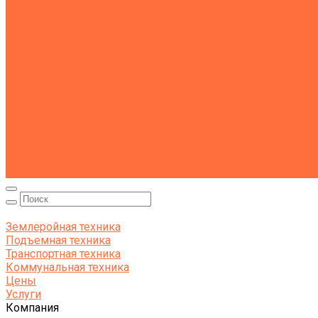
Тралы
Самосвалы
Бортовые машины
Пухто
Коммунальная техника
Тракторы
Пухто
Цены
Услуги
Компания
Объекты
Статьи
Контакты
Землеройная техника
Подъемная техника
Транспортная техника
Коммунальная техника
Цены
Услуги
Компания