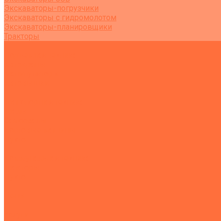
Экскаваторы-погрузчики
Экскаваторы с гидромолотом
Экскаваторы-планировщики
Тракторы
Подъемная техника
Автокраны
Манипуляторы
Автовышки
Транспортная техника
Тралы
Самосвалы
Бортовые машины
Пухто
Коммунальная техника
Тракторы
Пухто
Цены
Услуги