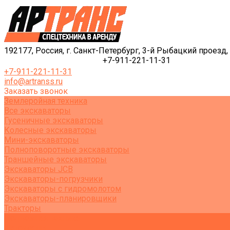
192177, Россия, г. Санкт-Петербург, 3-й Рыбацкий проезд, 
+7-911-221-11-31
+7-911-221-11-31
info@artranss.ru
Заказать звонок
Землеройная техника
Все экскаваторы
Гусеничные экскаваторы
Колесные экскаваторы
Мини-экскаваторы
Полноповоротные экскаваторы
Траншейные экскаваторы
Экскаваторы JCB
Экскаваторы-погрузчики
Экскаваторы с гидромолотом
Экскаваторы-планировщики
Тракторы
Подъемная техника
Автокраны