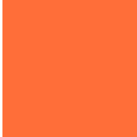
Траншейные экскаваторы
Экскаваторы JCB
Экскаваторы-погрузчики
Экскаваторы с гидромолотом
Экскаваторы-планировщики
Тракторы
Подъемная техника
Автокраны
Манипуляторы
Автовышки
Транспортная техника
Тралы
Самосвалы
Бортовые машины
Пухто
Коммунальная техника
Тракторы
Пухто
Цены
Услуги
Компания
Объекты
Статьи
Контакты