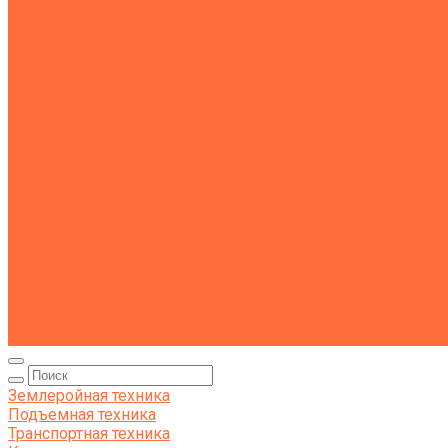
Подъемная техника
Автокраны
Манипуляторы
Автовышки
Транспортная техника
Тралы
Самосвалы
Бортовые машины
Пухто
Коммунальная техника
Тракторы
Пухто
Цены
Услуги
Компания
Объекты
Статьи
Контакты
Землеройная техника
Подъемная техника
Транспортная техника