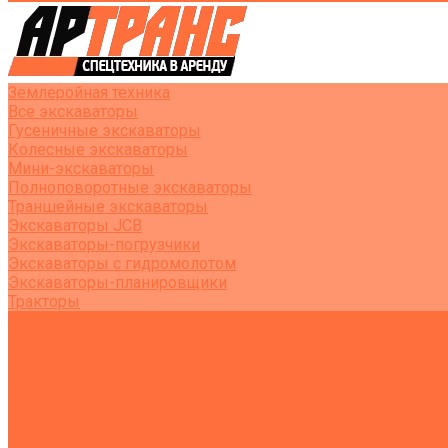
Землеройная техника
Все экскаваторы
Гусеничные экскаваторы
Колесные экскаваторы
Мини-экскаваторы
Полноповоротные экскаваторы
Траншейные экскаваторы
Экскаваторы JCB
Экскаваторы-погрузчики
Экскаваторы с гидромолотом
Экскаваторы-планировщики
Тракторы
Подъемная техника
Автокраны
Манипуляторы
Автовышки
Транспортная техника
Тралы
Самосвалы