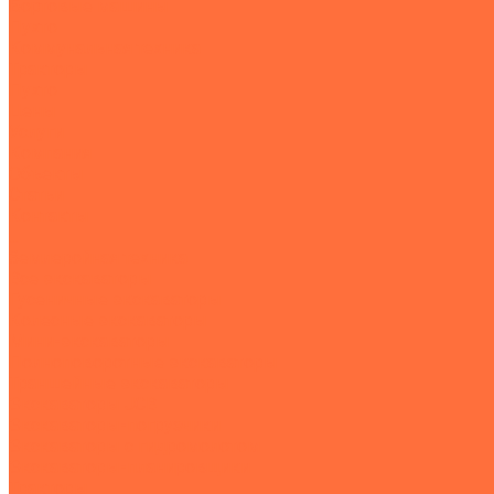
Бортовые машины
Пухто
Коммунальная техника
Тракторы
Пухто
Цены
Услуги
Компания
Объекты
Статьи
Контакты
...
Землеройная техника
Все экскаваторы
Гусеничные экскаваторы
Колесные экскаваторы
Мини-экскаваторы
Полноповоротные экскаваторы
Траншейные экскаваторы
Экскаваторы JCB
Экскаваторы-погрузчики
Экскаваторы с гидромолотом
Экскаваторы-планировщики
Тракторы