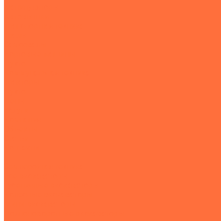
Манипуляторы
Автовышки
Транспортная техника
Тралы
Самосвалы
Бортовые машины
Пухто
Коммунальная техника
Тракторы
Пухто
Цены
Услуги
Компания
Объекты
Статьи
Контакты
...
Землеройная техника
Все экскаваторы
Гусеничные экскаваторы
Колесные экскаваторы
Мини-экскаваторы
Полноповоротные экскаваторы