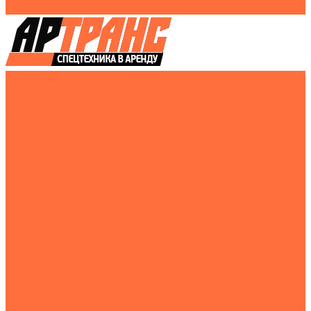
Контакты
Землеройная техника
Все экскаваторы
Гусеничные экскаваторы
Колесные экскаваторы
Мини-экскаваторы
Полноповоротные экскаваторы
Траншейные экскаваторы
Экскаваторы JCB
Экскаваторы-погрузчики
Экскаваторы с гидромолотом
Экскаваторы-планировщики
Тракторы
Подъемная техника
Автокраны
Манипуляторы
Автовышки
Транспортная техника
Тралы