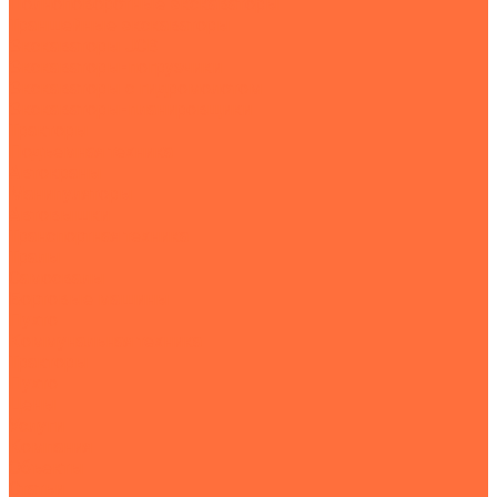
Полноповоротные экскаваторы
Траншейные экскаваторы
Экскаваторы JCB
Экскаваторы-погрузчики
Экскаваторы с гидромолотом
Экскаваторы-планировщики
Тракторы
Подъемная техника
Автокраны
Манипуляторы
Автовышки
Транспортная техника
Тралы
Самосвалы
Бортовые машины
Пухто
Коммунальная техника
Тракторы
Пухто
Цены
Услуги
Компания
Объекты
Статьи