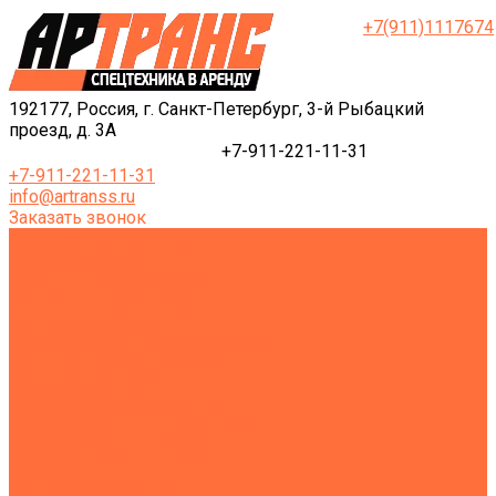
+7(911)1117674
192177, Россия, г. Санкт-Петербург, 3-й Рыбацкий
проезд, д. 3А
+7-911-221-11-31
+7-911-221-11-31
info@artranss.ru
Заказать звонок
Землеройная техника
Все экскаваторы
Гусеничные экскаваторы
Колесные экскаваторы
Мини-экскаваторы
Полноповоротные экскаваторы
Траншейные экскаваторы
Экскаваторы JCB
Экскаваторы-погрузчики
Экскаваторы с гидромолотом
Экскаваторы-планировщики
Тракторы
Подъемная техника