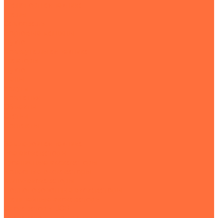
Транспортная техника
Тралы
Самосвалы
Бортовые машины
Пухто
Коммунальная техника
Тракторы
Пухто
Цены
Услуги
Компания
Объекты
Статьи
Контакты
...
Землеройная техника
Все экскаваторы
Гусеничные экскаваторы
Колесные экскаваторы
Мини-экскаваторы
Полноповоротные экскаваторы
Траншейные экскаваторы
Экскаваторы JCB
Экскаваторы-погрузчики