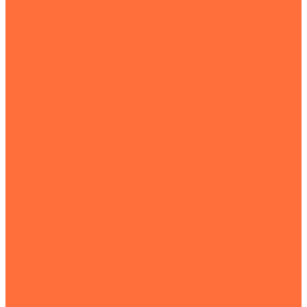
Услуги
Компания
Объекты
Статьи
Контакты
...
Землеройная техника
Все экскаваторы
Гусеничные экскаваторы
Колесные экскаваторы
Мини-экскаваторы
Полноповоротные экскаваторы
Траншейные экскаваторы
Экскаваторы JCB
Экскаваторы-погрузчики
Экскаваторы с гидромолотом
Экскаваторы-планировщики
Тракторы
Подъемная техника
Автокраны
Манипуляторы
Автовышки
Транспортная техника