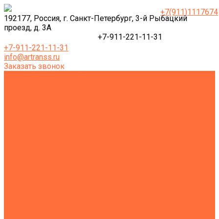
+7(911)1117674
192177, Россия, г. Санкт-Петербург, 3-й Рыбацкий
проезд, д. 3А
+7-911-221-11-31
+7-911-221-11-31
info@artranss.ru
Заказать звонок
Землеройная техника
Все экскаваторы
Гусеничные экскаваторы
Колесные экскаваторы
Мини-экскаваторы
Полноповоротные экскаваторы
Траншейные экскаваторы
Экскаваторы JCB
Экскаваторы-погрузчики
Экскаваторы с гидромолотом
Экскаваторы-планировщики
Тракторы
Подъемная техника
Автокраны
Манипуляторы
Автовышки