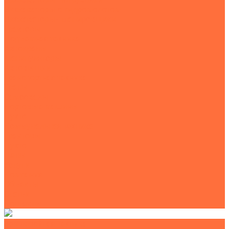
Экскаваторы с гидромолотом
Экскаваторы-планировщики
Тракторы
Подъемная техника
Автокраны
Манипуляторы
Автовышки
Транспортная техника
Тралы
Самосвалы
Бортовые машины
Пухто
Коммунальная техника
Тракторы
Пухто
Цены
Услуги
Компания
Объекты
Статьи
Контакты
Землеройная техника