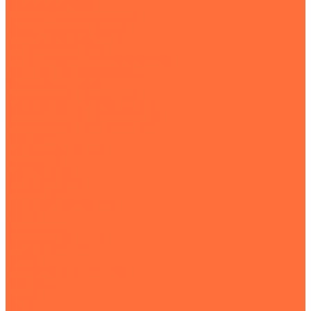
Все экскаваторы
Гусеничные экскаваторы
Колесные экскаваторы
Мини-экскаваторы
Полноповоротные экскаваторы
Траншейные экскаваторы
Экскаваторы JCB
Экскаваторы-погрузчики
Экскаваторы с гидромолотом
Экскаваторы-планировщики
Тракторы
Подъемная техника
Автокраны
Манипуляторы
Автовышки
Транспортная техника
Тралы
Самосвалы
Бортовые машины
Пухто
Коммунальная техника
Тракторы
Пухто
Цены