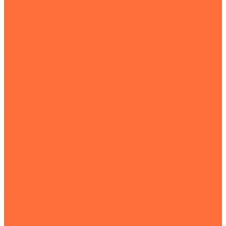
Коммунальная техника
Тракторы
Пухто
Цены
Услуги
Компания
Объекты
Статьи
Контакты
...
Землеройная техника
Все экскаваторы
Гусеничные экскаваторы
Колесные экскаваторы
Мини-экскаваторы
Полноповоротные экскаваторы
Траншейные экскаваторы
Экскаваторы JCB
Экскаваторы-погрузчики
Экскаваторы с гидромолотом
Экскаваторы-планировщики
Тракторы
Подъемная техника
Автокраны