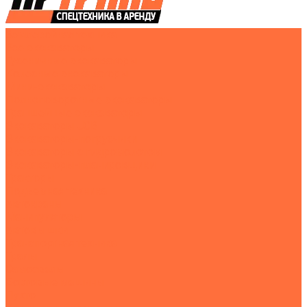
Землеройная техника
Все экскаваторы
Гусеничные экскаваторы
Колесные экскаваторы
Мини-экскаваторы
Полноповоротные экскаваторы
Траншейные экскаваторы
Экскаваторы JCB
Экскаваторы-погрузчики
Экскаваторы с гидромолотом
Экскаваторы-планировщики
Тракторы
Подъемная техника
Автокраны
Манипуляторы
Автовышки
Транспортная техника
Тралы
Самосвалы
Бортовые машины
Пухто