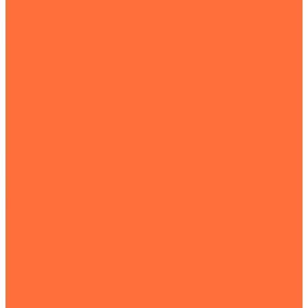
Транспортная техника
Тралы
Самосвалы
Бортовые машины
Пухто
Коммунальная техника
Тракторы
Пухто
Цены
Услуги
Компания
Объекты
Статьи
Контакты
...
Землеройная техника
Все экскаваторы
Гусеничные экскаваторы
Колесные экскаваторы
Мини-экскаваторы
Полноповоротные экскаваторы
Траншейные экскаваторы
Экскаваторы JCB
Экскаваторы-погрузчики