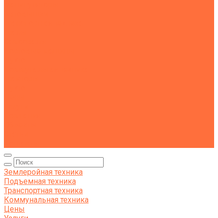
Манипуляторы
Автовышки
Транспортная техника
Тралы
Самосвалы
Бортовые машины
Пухто
Коммунальная техника
Тракторы
Пухто
Цены
Услуги
Компания
Объекты
Статьи
Контакты
Землеройная техника
Подъемная техника
Транспортная техника
Коммунальная техника
Цены