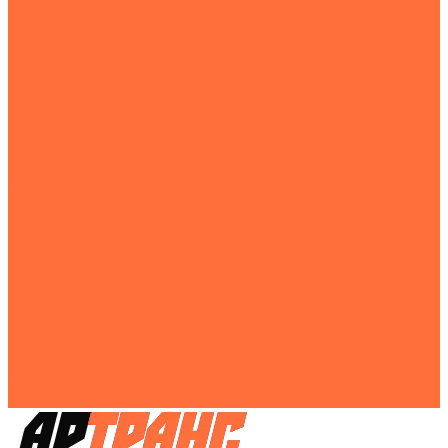
Экскаваторы с гидромолотом
Экскаваторы-планировщики
Тракторы
Подъемная техника
Автокраны
Манипуляторы
Автовышки
Транспортная техника
Тралы
Самосвалы
Бортовые машины
Пухто
Коммунальная техника
Тракторы
Пухто
Цены
Услуги
Компания
Объекты
Статьи
Контакты