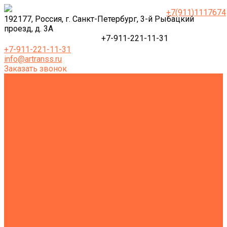
+7(911)1117674
192177, Россия, г. Санкт-Петербург, 3-й Рыбацкий
проезд, д. 3А
+7-911-221-11-31
+7-911-221-11-31
info@artranss.ru
Заказать звонок
Землеройная техника
Все экскаваторы
Гусеничные экскаваторы
Колесные экскаваторы
Мини-экскаваторы
Полноповоротные экскаваторы
Траншейные экскаваторы
Экскаваторы JCB
Экскаваторы-погрузчики
Экскаваторы с гидромолотом
Экскаваторы-планировщики
Тракторы
Подъемная техника
Автокраны
Манипуляторы
Автовышки