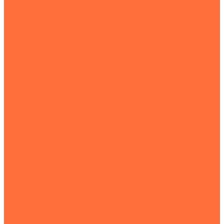
Все экскаваторы
Гусеничные экскаваторы
Колесные экскаваторы
Мини-экскаваторы
Полноповоротные экскаваторы
Траншейные экскаваторы
Экскаваторы JCB
Экскаваторы-погрузчики
Экскаваторы с гидромолотом
Экскаваторы-планировщики
Тракторы
Подъемная техника
Автокраны
Манипуляторы
Автовышки
Транспортная техника
Тралы
Самосвалы
Бортовые машины
Пухто
Коммунальная техника
Тракторы
Пухто
Цены