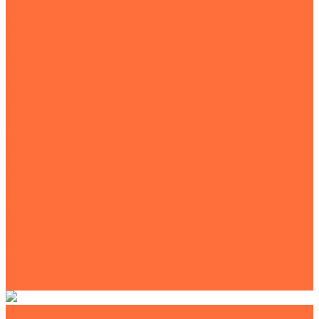
Экскаваторы с гидромолотом
Экскаваторы-планировщики
Тракторы
Подъемная техника
Автокраны
Манипуляторы
Автовышки
Транспортная техника
Тралы
Самосвалы
Бортовые машины
Пухто
Коммунальная техника
Тракторы
Пухто
Цены
Услуги
Компания
Объекты
Статьи
Контакты
Землеройная техника