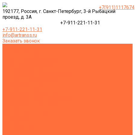
+7(911)1117674
192177, Россия, г. Санкт-Петербург, 3-й Рыбацкий
проезд, д. 3А
+7-911-221-11-31
+7-911-221-11-31
info@artranss.ru
Заказать звонок
Землеройная техника
Все экскаваторы
Гусеничные экскаваторы
Колесные экскаваторы
Мини-экскаваторы
Полноповоротные экскаваторы
Траншейные экскаваторы
Экскаваторы JCB
Экскаваторы-погрузчики
Экскаваторы с гидромолотом
Экскаваторы-планировщики
Тракторы
Подъемная техника
Автокраны
Манипуляторы
Автовышки