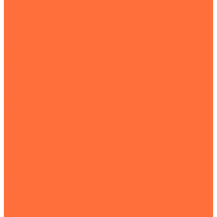
Услуги
Компания
Объекты
Статьи
Контакты
...
Землеройная техника
Все экскаваторы
Гусеничные экскаваторы
Колесные экскаваторы
Мини-экскаваторы
Полноповоротные экскаваторы
Траншейные экскаваторы
Экскаваторы JCB
Экскаваторы-погрузчики
Экскаваторы с гидромолотом
Экскаваторы-планировщики
Тракторы
Подъемная техника
Автокраны
Манипуляторы
Автовышки
Транспортная техника