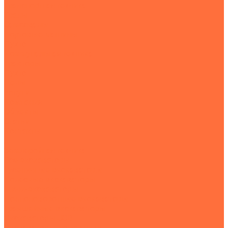
Транспортная техника
Тралы
Самосвалы
Бортовые машины
Пухто
Коммунальная техника
Тракторы
Пухто
Цены
Услуги
Компания
Объекты
Статьи
Контакты
...
Землеройная техника
Все экскаваторы
Гусеничные экскаваторы
Колесные экскаваторы
Мини-экскаваторы
Полноповоротные экскаваторы
Траншейные экскаваторы
Экскаваторы JCB
Экскаваторы-погрузчики