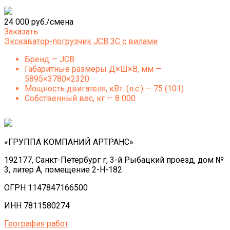
24 000 руб./смена
Заказать
Экскаватор-погрузчик JCB 3C с вилами
Бренд — JCB
Габаритные размеры Д×Ш×В, мм —
5895×3780×2320
Мощность двигателя, кВт. (л.с.) — 75 (101)
Собственный вес, кг — 8 000
«ГРУППА КОМПАНИЙ АРТРАНС»
192177, Санкт-Петербург г, 3-й Рыбацкий проезд, дом №
3, литер А, помещение 2-Н-182
ОГРН 1147847166500
ИНН 7811580274
География работ