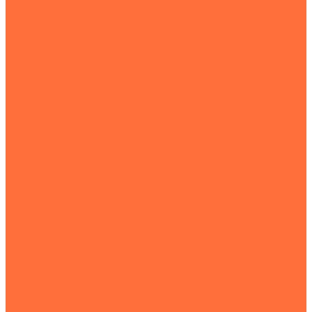
Подъемная техника
Автокраны
Манипуляторы
Автовышки
Транспортная техника
Тралы
Самосвалы
Бортовые машины
Пухто
Коммунальная техника
Тракторы
Пухто
Цены
Услуги
Компания
Объекты
Статьи