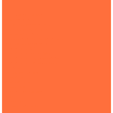
Контакты
...
Землеройная техника
Все экскаваторы
Гусеничные экскаваторы
Колесные экскаваторы
Мини-экскаваторы
Полноповоротные экскаваторы
Траншейные экскаваторы
Экскаваторы JCB
Экскаваторы-погрузчики
Экскаваторы с гидромолотом
Экскаваторы-планировщики
Тракторы
Подъемная техника
Автокраны
Манипуляторы
Автовышки
Транспортная техника
Тралы
Самосвалы
Бортовые машины
Пухто