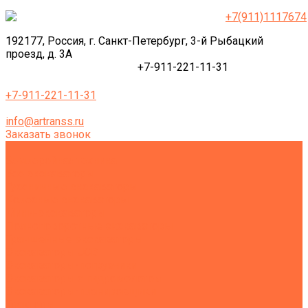
+7(911)1117674
192177, Россия, г. Санкт-Петербург, 3-й Рыбацкий
проезд, д. 3А
+7-911-221-11-31
+7-911-221-11-31
info@artranss.ru
Заказать звонок
Землеройная техника
Все экскаваторы
Гусеничные экскаваторы
Колесные экскаваторы
Мини-экскаваторы
Полноповоротные экскаваторы
Траншейные экскаваторы
Экскаваторы JCB
Экскаваторы-погрузчики
Экскаваторы с гидромолотом
Экскаваторы-планировщики
Тракторы