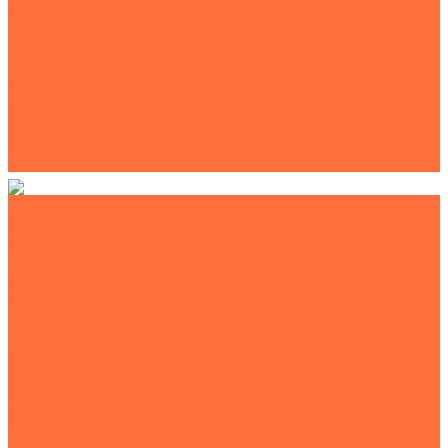
Коммунальная техника
Тракторы
Пухто
Цены
Услуги
Компания
Объекты
Статьи
Контакты
Землеройная техника
Все экскаваторы
Гусеничные экскаваторы
Колесные экскаваторы
Мини-экскаваторы
Полноповоротные экскаваторы
Траншейные экскаваторы
Экскаваторы JCB
Экскаваторы-погрузчики
Экскаваторы с гидромолотом
Экскаваторы-планировщики
Тракторы