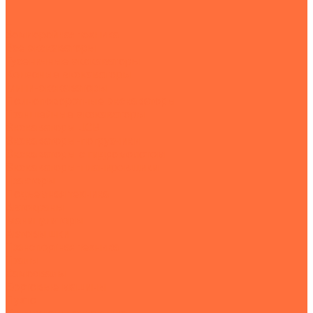
...
Землеройная техника
Все экскаваторы
Гусеничные экскаваторы
Колесные экскаваторы
Мини-экскаваторы
Полноповоротные экскаваторы
Траншейные экскаваторы
Экскаваторы JCB
Экскаваторы-погрузчики
Экскаваторы с гидромолотом
Экскаваторы-планировщики
Тракторы
Подъемная техника
Автокраны
Манипуляторы
Автовышки
Транспортная техника
Тралы
Самосвалы
Бортовые машины
Пухто