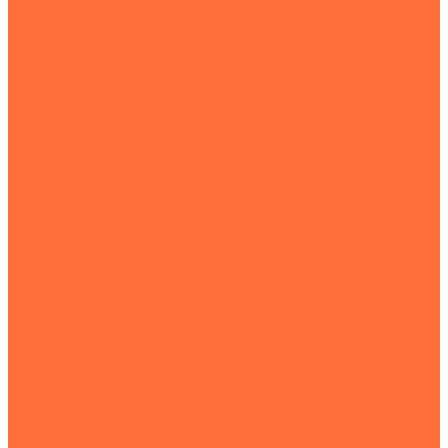
Подъемная техника
Автокраны
Манипуляторы
Автовышки
Транспортная техника
Тралы
Самосвалы
Бортовые машины
Пухто
Коммунальная техника
Тракторы
Пухто
Цены
Услуги
Компания
Объекты
Статьи
Контакты