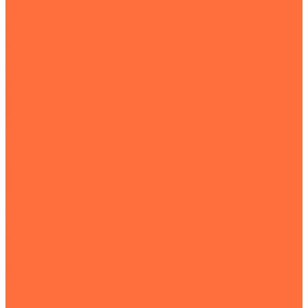
Все экскаваторы
Гусеничные экскаваторы
Колесные экскаваторы
Мини-экскаваторы
Полноповоротные экскаваторы
Траншейные экскаваторы
Экскаваторы JCB
Экскаваторы-погрузчики
Экскаваторы с гидромолотом
Экскаваторы-планировщики
Тракторы
Подъемная техника
Автокраны
Манипуляторы
Автовышки
Транспортная техника
Тралы
Самосвалы
Бортовые машины
Пухто
Коммунальная техника
Тракторы
Пухто
Цены