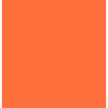
Услуги
Компания
Объекты
Статьи
Контакты
...
Землеройная техника
Все экскаваторы
Гусеничные экскаваторы
Колесные экскаваторы
Мини-экскаваторы
Полноповоротные экскаваторы
Траншейные экскаваторы
Экскаваторы JCB
Экскаваторы-погрузчики
Экскаваторы с гидромолотом
Экскаваторы-планировщики
Тракторы
Подъемная техника
Автокраны
Манипуляторы
Автовышки
Транспортная техника