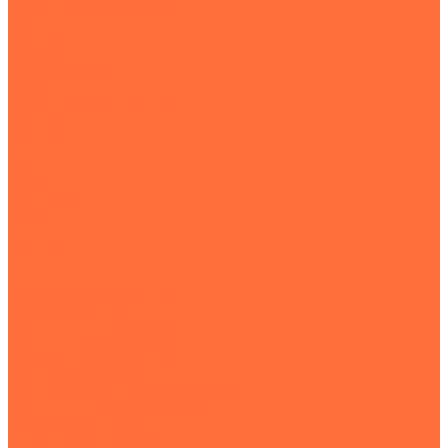
Транспортная техника
Тралы
Самосвалы
Бортовые машины
Пухто
Коммунальная техника
Тракторы
Пухто
Цены
Услуги
Компания
Объекты
Статьи
Контакты
...
Землеройная техника
Все экскаваторы
Гусеничные экскаваторы
Колесные экскаваторы
Мини-экскаваторы
Полноповоротные экскаваторы
Траншейные экскаваторы
Экскаваторы JCB
Экскаваторы-погрузчики