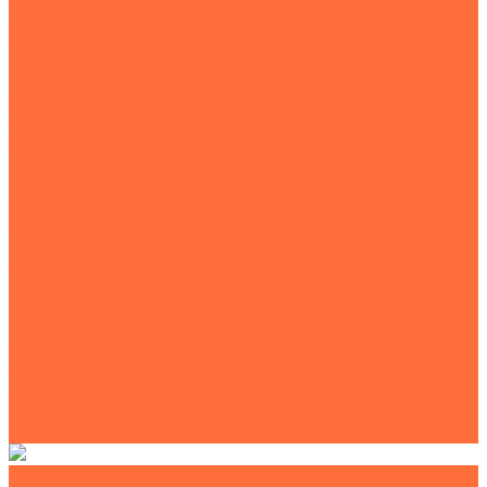
Экскаваторы с гидромолотом
Экскаваторы-планировщики
Тракторы
Подъемная техника
Автокраны
Манипуляторы
Автовышки
Транспортная техника
Тралы
Самосвалы
Бортовые машины
Пухто
Коммунальная техника
Тракторы
Пухто
Цены
Услуги
Компания
Объекты
Статьи
Контакты
Землеройная техника