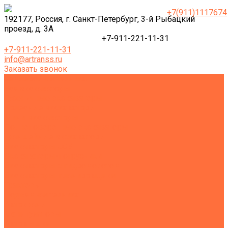
+7(911)1117674
192177, Россия, г. Санкт-Петербург, 3-й Рыбацкий
проезд, д. 3А
+7-911-221-11-31
+7-911-221-11-31
info@artranss.ru
Заказать звонок
Землеройная техника
Все экскаваторы
Гусеничные экскаваторы
Колесные экскаваторы
Мини-экскаваторы
Полноповоротные экскаваторы
Траншейные экскаваторы
Экскаваторы JCB
Экскаваторы-погрузчики
Экскаваторы с гидромолотом
Экскаваторы-планировщики
Тракторы
Подъемная техника
Автокраны
Манипуляторы
Автовышки