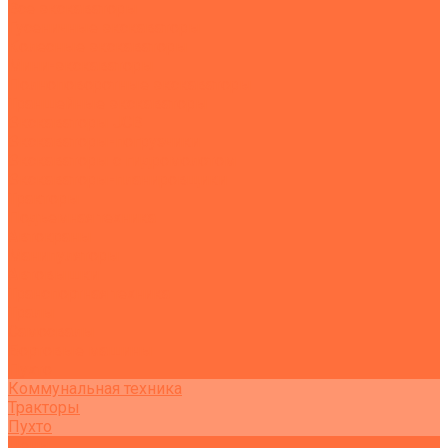
Все экскаваторы
Гусеничные экскаваторы
Колесные экскаваторы
Мини-экскаваторы
Полноповоротные экскаваторы
Траншейные экскаваторы
Экскаваторы JCB
Экскаваторы-погрузчики
Экскаваторы с гидромолотом
Экскаваторы-планировщики
Тракторы
Подъемная техника
Автокраны
Манипуляторы
Автовышки
Транспортная техника
Тралы
Самосвалы
Бортовые машины
Пухто
Коммунальная техника
Тракторы
Пухто
Цены