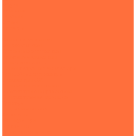
Услуги
Компания
Объекты
Статьи
Контакты
...
Землеройная техника
Все экскаваторы
Гусеничные экскаваторы
Колесные экскаваторы
Мини-экскаваторы
Полноповоротные экскаваторы
Траншейные экскаваторы
Экскаваторы JCB
Экскаваторы-погрузчики
Экскаваторы с гидромолотом
Экскаваторы-планировщики
Тракторы
Подъемная техника
Автокраны
Манипуляторы
Автовышки
Транспортная техника