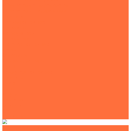
Экскаваторы с гидромолотом
Экскаваторы-планировщики
Тракторы
Подъемная техника
Автокраны
Манипуляторы
Автовышки
Транспортная техника
Тралы
Самосвалы
Бортовые машины
Пухто
Коммунальная техника
Тракторы
Пухто
Цены
Услуги
Компания
Объекты
Статьи
Контакты
Землеройная техника