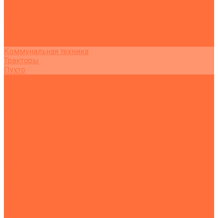
Транспортная техника
Тралы
Самосвалы
Бортовые машины
Пухто
Коммунальная техника
Тракторы
Пухто
Цены
Услуги
Компания
Объекты
Статьи
Контакты
...
Землеройная техника
Все экскаваторы
Гусеничные экскаваторы
Колесные экскаваторы
Мини-экскаваторы
Полноповоротные экскаваторы
Траншейные экскаваторы
Экскаваторы JCB
Экскаваторы-погрузчики