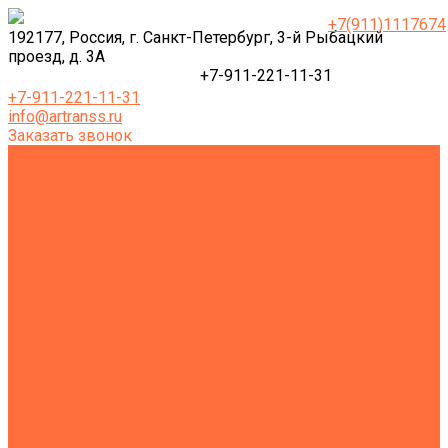
+7(911)1117674
192177, Россия, г. Санкт-Петербург, 3-й Рыбацкий
проезд, д. 3А
+7-911-221-11-31
+7-911-221-11-31
info@artranss.ru
Заказать звонок
Землеройная техника
Все экскаваторы
Гусеничные экскаваторы
Колесные экскаваторы
Мини-экскаваторы
Полноповоротные экскаваторы
Траншейные экскаваторы
Экскаваторы JCB
Экскаваторы-погрузчики
Экскаваторы с гидромолотом
Экскаваторы-планировщики
Тракторы
Подъемная техника
Автокраны
Манипуляторы
Автовышки