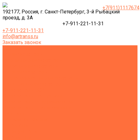
+7(911)1117674
192177, Россия, г. Санкт-Петербург, 3-й Рыбацкий
проезд, д. 3А
+7-911-221-11-31
+7-911-221-11-31
info@artranss.ru
Заказать звонок
Землеройная техника
Все экскаваторы
Гусеничные экскаваторы
Колесные экскаваторы
Мини-экскаваторы
Полноповоротные экскаваторы
Траншейные экскаваторы
Экскаваторы JCB
Экскаваторы-погрузчики
Экскаваторы с гидромолотом
Экскаваторы-планировщики
Тракторы
Подъемная техника
Автокраны
Манипуляторы
Автовышки