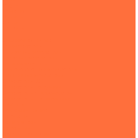
Услуги
Компания
Объекты
Статьи
Контакты
...
Землеройная техника
Все экскаваторы
Гусеничные экскаваторы
Колесные экскаваторы
Мини-экскаваторы
Полноповоротные экскаваторы
Траншейные экскаваторы
Экскаваторы JCB
Экскаваторы-погрузчики
Экскаваторы с гидромолотом
Экскаваторы-планировщики
Тракторы
Подъемная техника
Автокраны
Манипуляторы
Автовышки
Транспортная техника