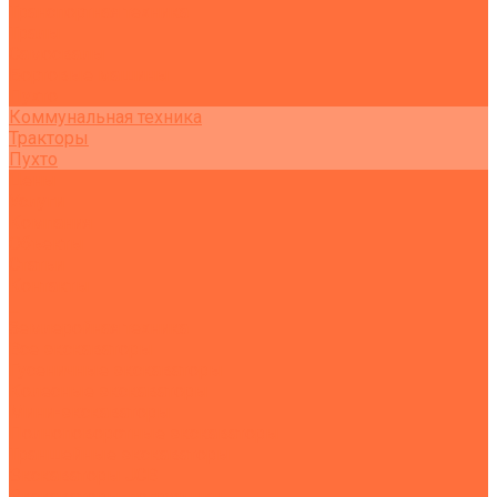
Транспортная техника
Тралы
Самосвалы
Бортовые машины
Пухто
Коммунальная техника
Тракторы
Пухто
Цены
Услуги
Компания
Объекты
Статьи
Контакты
...
Землеройная техника
Все экскаваторы
Гусеничные экскаваторы
Колесные экскаваторы
Мини-экскаваторы
Полноповоротные экскаваторы
Траншейные экскаваторы
Экскаваторы JCB
Экскаваторы-погрузчики