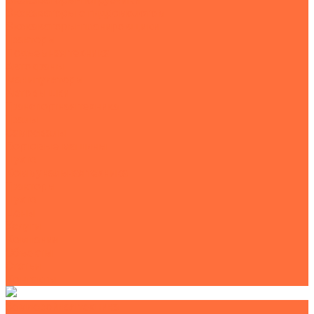
Экскаваторы с гидромолотом
Экскаваторы-планировщики
Тракторы
Подъемная техника
Автокраны
Манипуляторы
Автовышки
Транспортная техника
Тралы
Самосвалы
Бортовые машины
Пухто
Коммунальная техника
Тракторы
Пухто
Цены
Услуги
Компания
Объекты
Статьи
Контакты
Землеройная техника