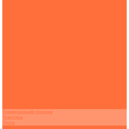
Все экскаваторы
Гусеничные экскаваторы
Колесные экскаваторы
Мини-экскаваторы
Полноповоротные экскаваторы
Траншейные экскаваторы
Экскаваторы JCB
Экскаваторы-погрузчики
Экскаваторы с гидромолотом
Экскаваторы-планировщики
Тракторы
Подъемная техника
Автокраны
Манипуляторы
Автовышки
Транспортная техника
Тралы
Самосвалы
Бортовые машины
Пухто
Коммунальная техника
Тракторы
Пухто
Цены