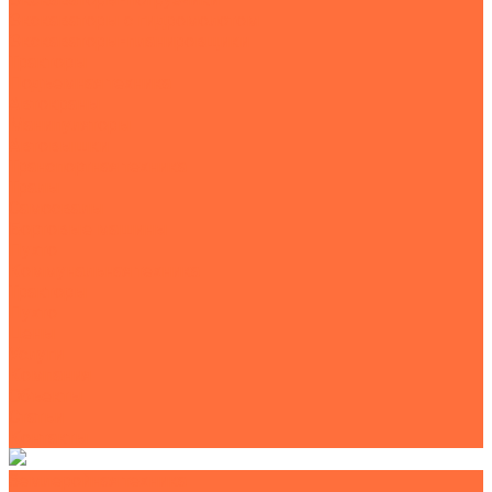
Экскаваторы с гидромолотом
Экскаваторы-планировщики
Тракторы
Подъемная техника
Автокраны
Манипуляторы
Автовышки
Транспортная техника
Тралы
Самосвалы
Бортовые машины
Пухто
Коммунальная техника
Тракторы
Пухто
Цены
Услуги
Компания
Объекты
Статьи
Контакты
Землеройная техника