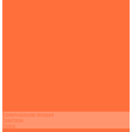
Все экскаваторы
Гусеничные экскаваторы
Колесные экскаваторы
Мини-экскаваторы
Полноповоротные экскаваторы
Траншейные экскаваторы
Экскаваторы JCB
Экскаваторы-погрузчики
Экскаваторы с гидромолотом
Экскаваторы-планировщики
Тракторы
Подъемная техника
Автокраны
Манипуляторы
Автовышки
Транспортная техника
Тралы
Самосвалы
Бортовые машины
Пухто
Коммунальная техника
Тракторы
Пухто
Цены