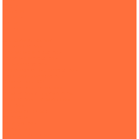
Услуги
Компания
Объекты
Статьи
Контакты
...
Землеройная техника
Все экскаваторы
Гусеничные экскаваторы
Колесные экскаваторы
Мини-экскаваторы
Полноповоротные экскаваторы
Траншейные экскаваторы
Экскаваторы JCB
Экскаваторы-погрузчики
Экскаваторы с гидромолотом
Экскаваторы-планировщики
Тракторы
Подъемная техника
Автокраны
Манипуляторы
Автовышки
Транспортная техника