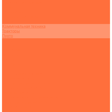
Транспортная техника
Тралы
Самосвалы
Бортовые машины
Пухто
Коммунальная техника
Тракторы
Пухто
Цены
Услуги
Компания
Объекты
Статьи
Контакты
...
Землеройная техника
Все экскаваторы
Гусеничные экскаваторы
Колесные экскаваторы
Мини-экскаваторы
Полноповоротные экскаваторы
Траншейные экскаваторы
Экскаваторы JCB
Экскаваторы-погрузчики