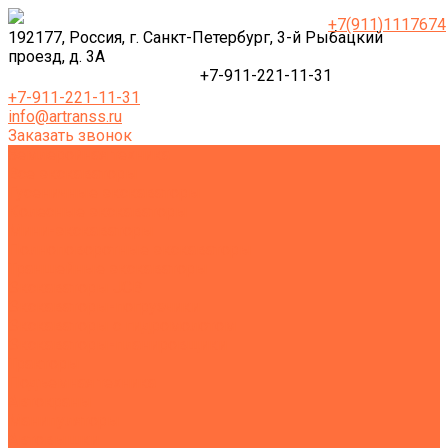
+7(911)1117674
192177, Россия, г. Санкт-Петербург, 3-й Рыбацкий
проезд, д. 3А
+7-911-221-11-31
+7-911-221-11-31
info@artranss.ru
Заказать звонок
Землеройная техника
Все экскаваторы
Гусеничные экскаваторы
Колесные экскаваторы
Мини-экскаваторы
Полноповоротные экскаваторы
Траншейные экскаваторы
Экскаваторы JCB
Экскаваторы-погрузчики
Экскаваторы с гидромолотом
Экскаваторы-планировщики
Тракторы
Подъемная техника
Автокраны
Манипуляторы
Автовышки