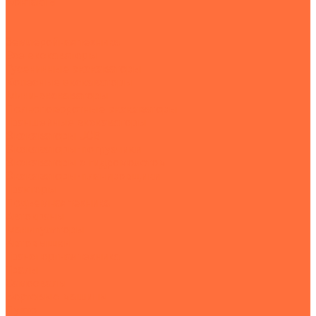
Контакты
...
Землеройная техника
Все экскаваторы
Гусеничные экскаваторы
Колесные экскаваторы
Мини-экскаваторы
Полноповоротные экскаваторы
Траншейные экскаваторы
Экскаваторы JCB
Экскаваторы-погрузчики
Экскаваторы с гидромолотом
Экскаваторы-планировщики
Тракторы
Подъемная техника
Автокраны
Манипуляторы
Автовышки
Транспортная техника
Тралы
Самосвалы
Бортовые машины
Пухто