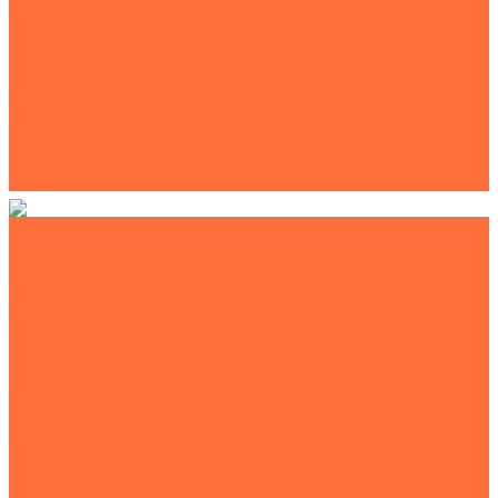
Коммунальная техника
Тракторы
Пухто
Цены
Услуги
Компания
Объекты
Статьи
Контакты
Землеройная техника
Все экскаваторы
Гусеничные экскаваторы
Колесные экскаваторы
Мини-экскаваторы
Полноповоротные экскаваторы
Траншейные экскаваторы
Экскаваторы JCB
Экскаваторы-погрузчики
Экскаваторы с гидромолотом
Экскаваторы-планировщики
Тракторы