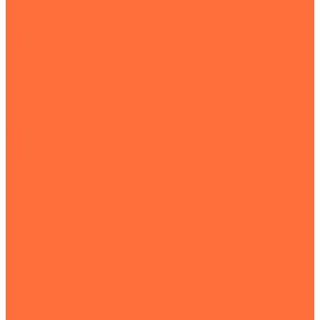
...
Землеройная техника
Все экскаваторы
Гусеничные экскаваторы
Колесные экскаваторы
Мини-экскаваторы
Полноповоротные экскаваторы
Траншейные экскаваторы
Экскаваторы JCB
Экскаваторы-погрузчики
Экскаваторы с гидромолотом
Экскаваторы-планировщики
Тракторы
Подъемная техника
Автокраны
Манипуляторы
Автовышки
Транспортная техника
Тралы
Самосвалы
Бортовые машины
Пухто