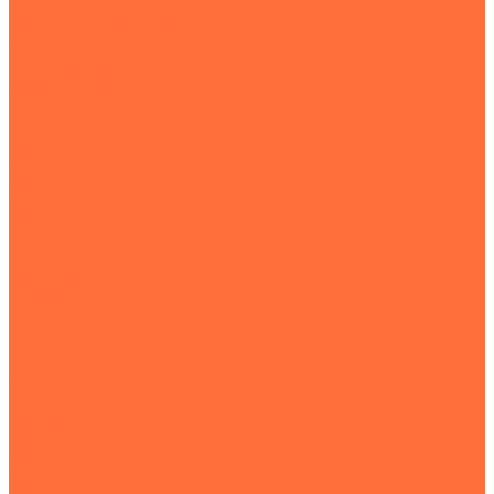
Подъемная техника
Автокраны
Манипуляторы
Автовышки
Транспортная техника
Тралы
Самосвалы
Бортовые машины
Пухто
Коммунальная техника
Тракторы
Пухто
Цены
Услуги
Компания
Объекты
Статьи
Контакты