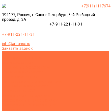
+7(911)1117674
192177, Россия, г. Санкт-Петербург, 3-й Рыбацкий
проезд, д. 3А
+7-911-221-11-31
+7-911-221-11-31
info@artranss.ru
Заказать звонок
Землеройная техника
Все экскаваторы
Гусеничные экскаваторы
Колесные экскаваторы
Мини-экскаваторы
Полноповоротные экскаваторы
Траншейные экскаваторы
Экскаваторы JCB
Экскаваторы-погрузчики
Экскаваторы с гидромолотом
Экскаваторы-планировщики
Тракторы