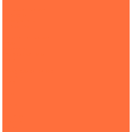
Подъемная техника
Автокраны
Манипуляторы
Автовышки
Транспортная техника
Тралы
Самосвалы
Бортовые машины
Пухто
Коммунальная техника
Тракторы
Пухто
Цены
Услуги
Компания
Объекты
Статьи