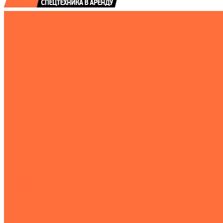
Землеройная техника
Все экскаваторы
Гусеничные экскаваторы
Колесные экскаваторы
Мини-экскаваторы
Полноповоротные экскаваторы
Траншейные экскаваторы
Экскаваторы JCB
Экскаваторы-погрузчики
Экскаваторы с гидромолотом
Экскаваторы-планировщики
Тракторы
Подъемная техника
Автокраны
Манипуляторы
Автовышки
Транспортная техника
Тралы
Самосвалы
Бортовые машины
Пухто
Коммунальная техника