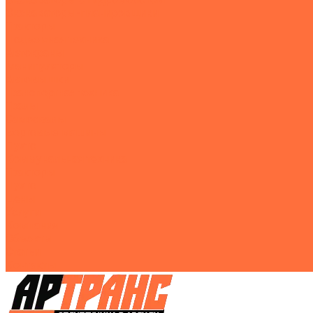
Экскаваторы-планировщики
Тракторы
Подъемная техника
Автокраны
Манипуляторы
Автовышки
Транспортная техника
Тралы
Самосвалы
Бортовые машины
Пухто
Коммунальная техника
Тракторы
Пухто
Цены
Услуги
Компания
Объекты
Статьи
Контакты