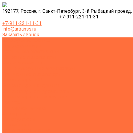
192177, Россия, г. Санкт-Петербург, 3-й Рыбацкий проезд, 
+7-911-221-11-31
+7-911-221-11-31
info@artranss.ru
Заказать звонок
Землеройная техника
Все экскаваторы
Гусеничные экскаваторы
Колесные экскаваторы
Мини-экскаваторы
Полноповоротные экскаваторы
Траншейные экскаваторы
Экскаваторы JCB
Экскаваторы-погрузчики
Экскаваторы с гидромолотом
Экскаваторы-планировщики
Тракторы
Подъемная техника
Автокраны
Манипуляторы
Автовышки
Транспортная техника