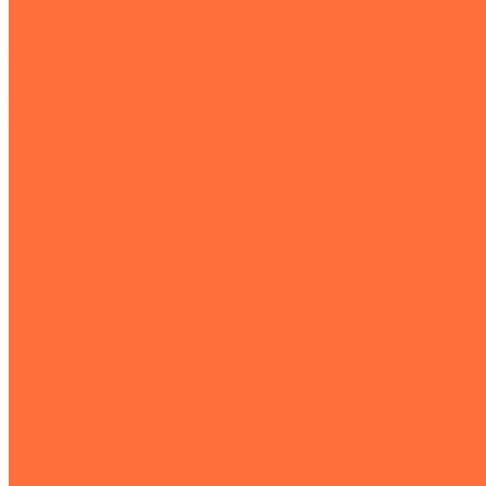
Тракторы
Пухто
Цены
Услуги
Компания
Объекты
Статьи
Контакты
...
Землеройная техника
Все экскаваторы
Гусеничные экскаваторы
Колесные экскаваторы
Мини-экскаваторы
Полноповоротные экскаваторы
Траншейные экскаваторы
Экскаваторы JCB
Экскаваторы-погрузчики
Экскаваторы с гидромолотом
Экскаваторы-планировщики
Тракторы
Подъемная техника
Автокраны
Манипуляторы