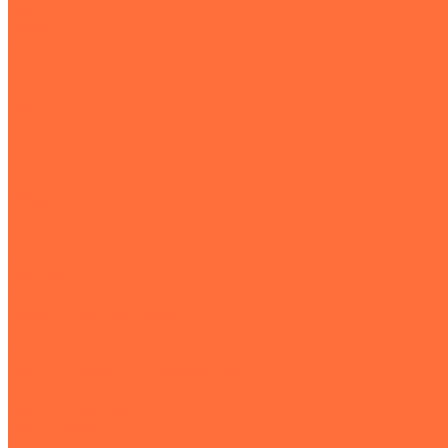
Тралы
Самосвалы
Бортовые машины
Пухто
Коммунальная техника
Тракторы
Пухто
Цены
Услуги
Компания
Объекты
Статьи
Контакты
...
Землеройная техника
Все экскаваторы
Гусеничные экскаваторы
Колесные экскаваторы
Мини-экскаваторы
Полноповоротные экскаваторы
Траншейные экскаваторы
Экскаваторы JCB
Экскаваторы-погрузчики
Экскаваторы с гидромолотом