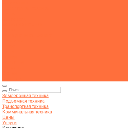
Автовышки
Транспортная техника
Тралы
Самосвалы
Бортовые машины
Пухто
Коммунальная техника
Тракторы
Пухто
Цены
Услуги
Компания
Объекты
Статьи
Контакты
Землеройная техника
Подъемная техника
Транспортная техника
Коммунальная техника
Цены
Услуги