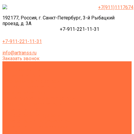
+7(911)1117674
192177, Россия, г. Санкт-Петербург, 3-й Рыбацкий
проезд, д. 3А
+7-911-221-11-31
+7-911-221-11-31
info@artranss.ru
Заказать звонок
Землеройная техника
Все экскаваторы
Гусеничные экскаваторы
Колесные экскаваторы
Мини-экскаваторы
Полноповоротные экскаваторы
Траншейные экскаваторы
Экскаваторы JCB
Экскаваторы-погрузчики
Экскаваторы с гидромолотом
Экскаваторы-планировщики
Тракторы