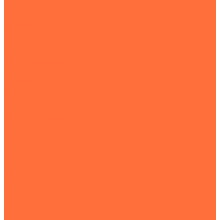
Подъемная техника
Автокраны
Манипуляторы
Автовышки
Транспортная техника
Тралы
Самосвалы
Бортовые машины
Пухто
Коммунальная техника
Тракторы
Пухто
Цены
Услуги
Компания
Объекты
Статьи