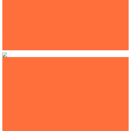
Коммунальная техника
Тракторы
Пухто
Цены
Услуги
Компания
Объекты
Статьи
Контакты
Землеройная техника
Все экскаваторы
Гусеничные экскаваторы
Колесные экскаваторы
Мини-экскаваторы
Полноповоротные экскаваторы
Траншейные экскаваторы
Экскаваторы JCB
Экскаваторы-погрузчики
Экскаваторы с гидромолотом
Экскаваторы-планировщики
Тракторы