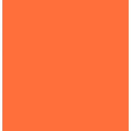
...
Землеройная техника
Все экскаваторы
Гусеничные экскаваторы
Колесные экскаваторы
Мини-экскаваторы
Полноповоротные экскаваторы
Траншейные экскаваторы
Экскаваторы JCB
Экскаваторы-погрузчики
Экскаваторы с гидромолотом
Экскаваторы-планировщики
Тракторы
Подъемная техника
Автокраны
Манипуляторы
Автовышки
Транспортная техника
Тралы
Самосвалы
Бортовые машины
Пухто