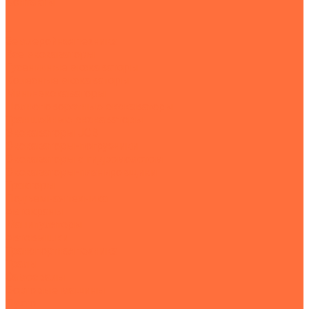
Контакты
...
Землеройная техника
Все экскаваторы
Гусеничные экскаваторы
Колесные экскаваторы
Мини-экскаваторы
Полноповоротные экскаваторы
Траншейные экскаваторы
Экскаваторы JCB
Экскаваторы-погрузчики
Экскаваторы с гидромолотом
Экскаваторы-планировщики
Тракторы
Подъемная техника
Автокраны
Манипуляторы
Автовышки
Транспортная техника
Тралы
Самосвалы
Бортовые машины
Пухто