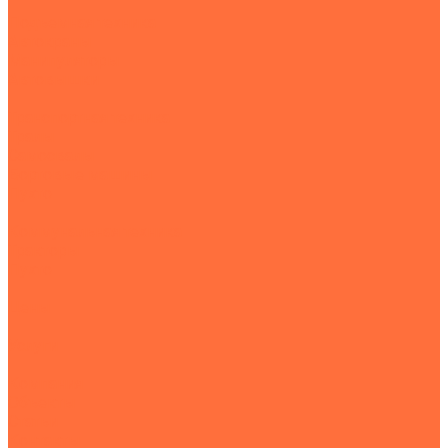
Подъемная техника
Автокраны
Манипуляторы
Автовышки
Транспортная техника
Тралы
Самосвалы
Бортовые машины
Пухто
Коммунальная техника
Тракторы
Пухто
Цены
Услуги
Компания
Объекты
Статьи
Контакты