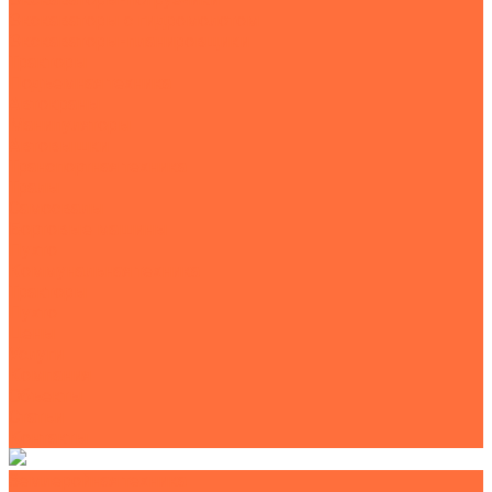
Экскаваторы с гидромолотом
Экскаваторы-планировщики
Тракторы
Подъемная техника
Автокраны
Манипуляторы
Автовышки
Транспортная техника
Тралы
Самосвалы
Бортовые машины
Пухто
Коммунальная техника
Тракторы
Пухто
Цены
Услуги
Компания
Объекты
Статьи
Контакты
Землеройная техника