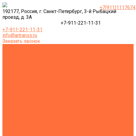
+7(911)1117674
192177, Россия, г. Санкт-Петербург, 3-й Рыбацкий
проезд, д. 3А
+7-911-221-11-31
+7-911-221-11-31
info@artranss.ru
Заказать звонок
Землеройная техника
Все экскаваторы
Гусеничные экскаваторы
Колесные экскаваторы
Мини-экскаваторы
Полноповоротные экскаваторы
Траншейные экскаваторы
Экскаваторы JCB
Экскаваторы-погрузчики
Экскаваторы с гидромолотом
Экскаваторы-планировщики
Тракторы
Подъемная техника
Автокраны
Манипуляторы
Автовышки