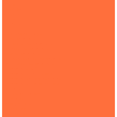
Услуги
Компания
Объекты
Статьи
Контакты
...
Землеройная техника
Все экскаваторы
Гусеничные экскаваторы
Колесные экскаваторы
Мини-экскаваторы
Полноповоротные экскаваторы
Траншейные экскаваторы
Экскаваторы JCB
Экскаваторы-погрузчики
Экскаваторы с гидромолотом
Экскаваторы-планировщики
Тракторы
Подъемная техника
Автокраны
Манипуляторы
Автовышки
Транспортная техника