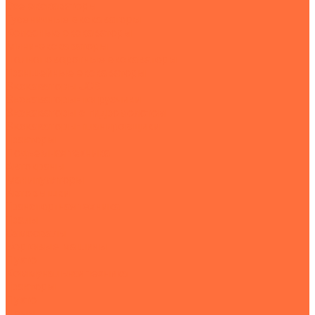
Все экскаваторы
Гусеничные экскаваторы
Колесные экскаваторы
Мини-экскаваторы
Полноповоротные экскаваторы
Траншейные экскаваторы
Экскаваторы JCB
Экскаваторы-погрузчики
Экскаваторы с гидромолотом
Экскаваторы-планировщики
Тракторы
Подъемная техника
Автокраны
Манипуляторы
Автовышки
Транспортная техника
Тралы
Самосвалы
Бортовые машины
Пухто
Коммунальная техника
Тракторы
Пухто
Цены