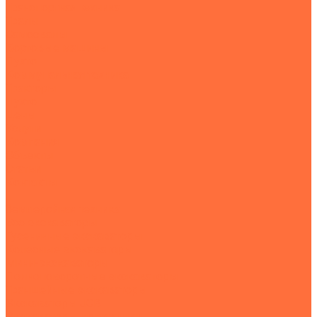
Транспортная техника
Тралы
Самосвалы
Бортовые машины
Пухто
Коммунальная техника
Тракторы
Пухто
Цены
Услуги
Компания
Объекты
Статьи
Контакты
...
Землеройная техника
Все экскаваторы
Гусеничные экскаваторы
Колесные экскаваторы
Мини-экскаваторы
Полноповоротные экскаваторы
Траншейные экскаваторы
Экскаваторы JCB
Экскаваторы-погрузчики