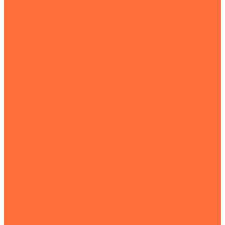
Услуги
Компания
Объекты
Статьи
Контакты
...
Землеройная техника
Все экскаваторы
Гусеничные экскаваторы
Колесные экскаваторы
Мини-экскаваторы
Полноповоротные экскаваторы
Траншейные экскаваторы
Экскаваторы JCB
Экскаваторы-погрузчики
Экскаваторы с гидромолотом
Экскаваторы-планировщики
Тракторы
Подъемная техника
Автокраны
Манипуляторы
Автовышки
Транспортная техника