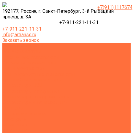
+7(911)1117674
192177, Россия, г. Санкт-Петербург, 3-й Рыбацкий
проезд, д. 3А
+7-911-221-11-31
+7-911-221-11-31
info@artranss.ru
Заказать звонок
Землеройная техника
Все экскаваторы
Гусеничные экскаваторы
Колесные экскаваторы
Мини-экскаваторы
Полноповоротные экскаваторы
Траншейные экскаваторы
Экскаваторы JCB
Экскаваторы-погрузчики
Экскаваторы с гидромолотом
Экскаваторы-планировщики
Тракторы
Подъемная техника
Автокраны
Манипуляторы
Автовышки