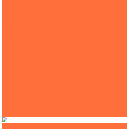
Экскаваторы с гидромолотом
Экскаваторы-планировщики
Тракторы
Подъемная техника
Автокраны
Манипуляторы
Автовышки
Транспортная техника
Тралы
Самосвалы
Бортовые машины
Пухто
Коммунальная техника
Тракторы
Пухто
Цены
Услуги
Компания
Объекты
Статьи
Контакты
Землеройная техника