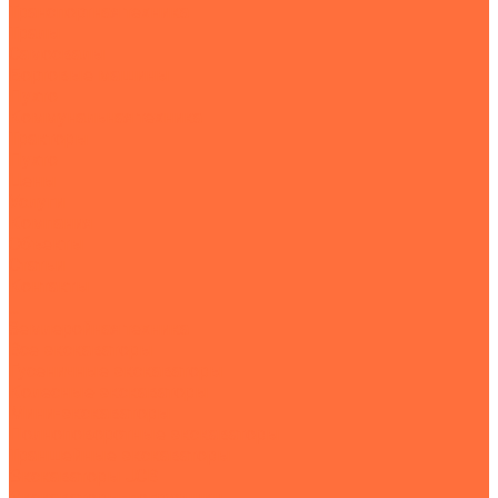
Транспортная техника
Тралы
Самосвалы
Бортовые машины
Пухто
Коммунальная техника
Тракторы
Пухто
Цены
Услуги
Компания
Объекты
Статьи
Контакты
...
Землеройная техника
Все экскаваторы
Гусеничные экскаваторы
Колесные экскаваторы
Мини-экскаваторы
Полноповоротные экскаваторы
Траншейные экскаваторы
Экскаваторы JCB
Экскаваторы-погрузчики