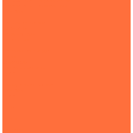
Экскаваторы с гидромолотом
Экскаваторы-планировщики
Тракторы
Подъемная техника
Автокраны
Манипуляторы
Автовышки
Транспортная техника
Тралы
Самосвалы
Бортовые машины
Пухто
Коммунальная техника
Тракторы
Пухто
Цены
Услуги
Компания