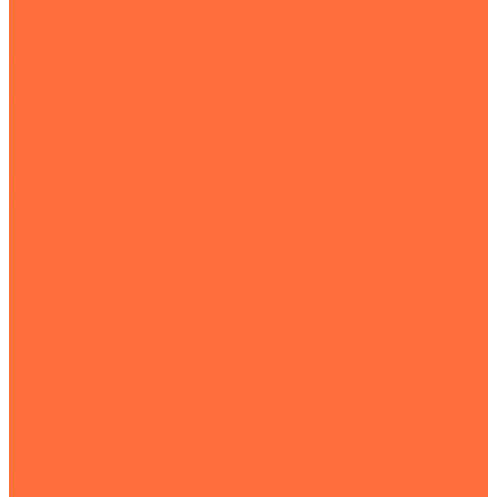
Подъемная техника
Автокраны
Манипуляторы
Автовышки
Транспортная техника
Тралы
Самосвалы
Бортовые машины
Пухто
Коммунальная техника
Тракторы
Пухто
Цены
Услуги
Компания
Объекты
Статьи