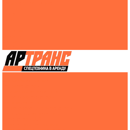
Коммунальная техника
Тракторы
Пухто
Цены
Услуги
Компания
Объекты
Статьи
Контакты
Землеройная техника
Все экскаваторы
Гусеничные экскаваторы
Колесные экскаваторы
Мини-экскаваторы
Полноповоротные экскаваторы
Траншейные экскаваторы
Экскаваторы JCB
Экскаваторы-погрузчики