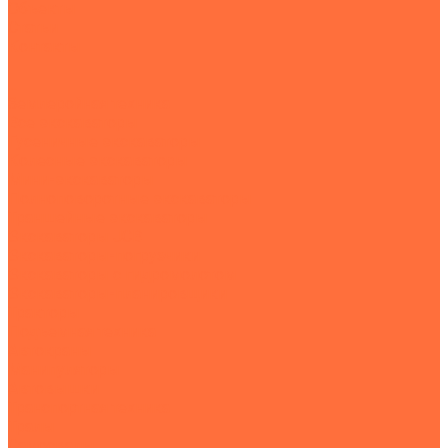
Объекты
Статьи
Контакты
...
Землеройная техника
Все экскаваторы
Гусеничные экскаваторы
Колесные экскаваторы
Мини-экскаваторы
Полноповоротные экскаваторы
Траншейные экскаваторы
Экскаваторы JCB
Экскаваторы-погрузчики
Экскаваторы с гидромолотом
Экскаваторы-планировщики
Тракторы
Подъемная техника
Автокраны
Манипуляторы
Автовышки
Транспортная техника
Тралы
Самосвалы