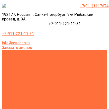
+7(911)1117674
192177, Россия, г. Санкт-Петербург, 3-й Рыбацкий
проезд, д. 3А
+7-911-221-11-31
+7-911-221-11-31
info@artranss.ru
Заказать звонок
Землеройная техника
Все экскаваторы
Гусеничные экскаваторы
Колесные экскаваторы
Мини-экскаваторы
Полноповоротные экскаваторы
Траншейные экскаваторы
Экскаваторы JCB
Экскаваторы-погрузчики
Экскаваторы с гидромолотом
Экскаваторы-планировщики
Тракторы