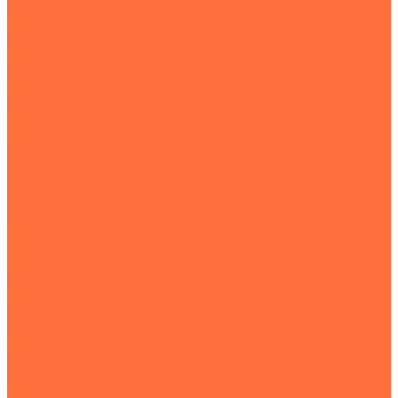
Контакты
...
Землеройная техника
Все экскаваторы
Гусеничные экскаваторы
Колесные экскаваторы
Мини-экскаваторы
Полноповоротные экскаваторы
Траншейные экскаваторы
Экскаваторы JCB
Экскаваторы-погрузчики
Экскаваторы с гидромолотом
Экскаваторы-планировщики
Тракторы
Подъемная техника
Автокраны
Манипуляторы
Автовышки
Транспортная техника
Тралы
Самосвалы
Бортовые машины
Пухто