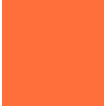
Услуги
Компания
Объекты
Статьи
Контакты
...
Землеройная техника
Все экскаваторы
Гусеничные экскаваторы
Колесные экскаваторы
Мини-экскаваторы
Полноповоротные экскаваторы
Траншейные экскаваторы
Экскаваторы JCB
Экскаваторы-погрузчики
Экскаваторы с гидромолотом
Экскаваторы-планировщики
Тракторы
Подъемная техника
Автокраны
Манипуляторы
Автовышки
Транспортная техника