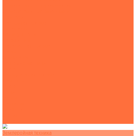
Экскаваторы с гидромолотом
Экскаваторы-планировщики
Тракторы
Подъемная техника
Автокраны
Манипуляторы
Автовышки
Транспортная техника
Тралы
Самосвалы
Бортовые машины
Пухто
Коммунальная техника
Тракторы
Пухто
Цены
Услуги
Компания
Объекты
Статьи
Контакты
Землеройная техника