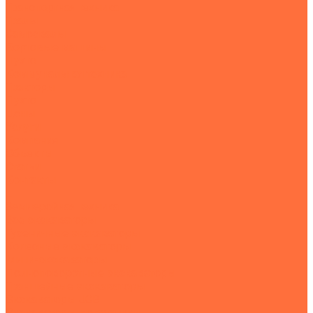
Транспортная техника
Тралы
Самосвалы
Бортовые машины
Пухто
Коммунальная техника
Тракторы
Пухто
Цены
Услуги
Компания
Объекты
Статьи
Контакты
...
Землеройная техника
Все экскаваторы
Гусеничные экскаваторы
Колесные экскаваторы
Мини-экскаваторы
Полноповоротные экскаваторы
Траншейные экскаваторы
Экскаваторы JCB
Экскаваторы-погрузчики