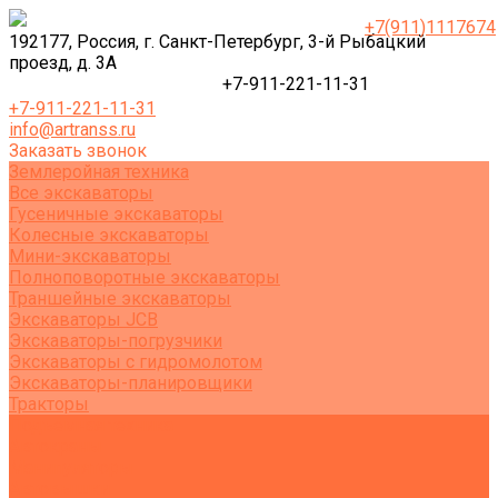
+7(911)1117674
192177, Россия, г. Санкт-Петербург, 3-й Рыбацкий
проезд, д. 3А
+7-911-221-11-31
+7-911-221-11-31
info@artranss.ru
Заказать звонок
Землеройная техника
Все экскаваторы
Гусеничные экскаваторы
Колесные экскаваторы
Мини-экскаваторы
Полноповоротные экскаваторы
Траншейные экскаваторы
Экскаваторы JCB
Экскаваторы-погрузчики
Экскаваторы с гидромолотом
Экскаваторы-планировщики
Тракторы
Подъемная техника
Автокраны
Манипуляторы
Автовышки