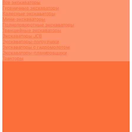
Все экскаваторы
Гусеничные экскаваторы
Колесные экскаваторы
Мини-экскаваторы
Полноповоротные экскаваторы
Траншейные экскаваторы
Экскаваторы JCB
Экскаваторы-погрузчики
Экскаваторы с гидромолотом
Экскаваторы-планировщики
Тракторы
Подъемная техника
Автокраны
Манипуляторы
Автовышки
Транспортная техника
Тралы
Самосвалы
Бортовые машины
Пухто
Коммунальная техника
Тракторы
Пухто
Цены