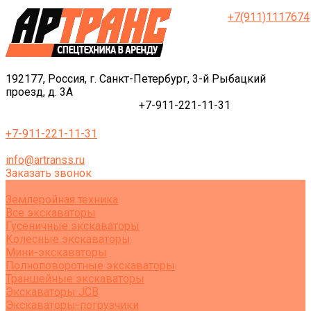
+7(911)1117674
192177, Россия, г. Санкт-Петербург, 3-й Рыбацкий
проезд, д. 3А
+7-911-221-11-31
+7-911-221-11-31
info@artranss.ru
Заказать звонок
Землеройная техника
Все экскаваторы
Гусеничные экскаваторы
Колесные экскаваторы
Мини-экскаваторы
Полноповоротные экскаваторы
Траншейные экскаваторы
Экскаваторы JCB
Экскаваторы-погрузчики