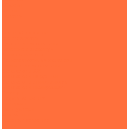
Объекты
Статьи
Контакты
...
Землеройная техника
Все экскаваторы
Гусеничные экскаваторы
Колесные экскаваторы
Мини-экскаваторы
Полноповоротные экскаваторы
Траншейные экскаваторы
Экскаваторы JCB
Экскаваторы-погрузчики
Экскаваторы с гидромолотом
Экскаваторы-планировщики
Тракторы
Подъемная техника
Автокраны
Манипуляторы
Автовышки
Транспортная техника
Тралы