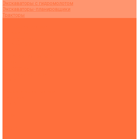
Экскаваторы с гидромолотом
Экскаваторы-планировщики
Тракторы
Подъемная техника
Автокраны
Манипуляторы
Автовышки
Транспортная техника
Тралы
Самосвалы
Бортовые машины
Пухто
Коммунальная техника
Тракторы
Пухто
Цены
Услуги
Компания