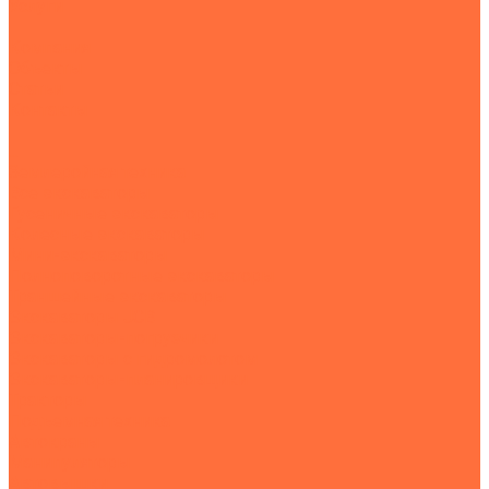
Услуги
Компания
Объекты
Статьи
Контакты
...
Землеройная техника
Все экскаваторы
Гусеничные экскаваторы
Колесные экскаваторы
Мини-экскаваторы
Полноповоротные экскаваторы
Траншейные экскаваторы
Экскаваторы JCB
Экскаваторы-погрузчики
Экскаваторы с гидромолотом
Экскаваторы-планировщики
Тракторы
Подъемная техника
Автокраны
Манипуляторы
Автовышки