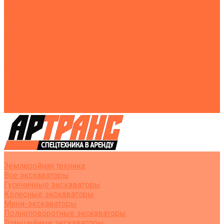
Самосвалы
Бортовые машины
Пухто
Коммунальная техника
Тракторы
Пухто
Цены
Услуги
Компания
Объекты
Статьи
Контакты
Землеройная техника
Все экскаваторы
Гусеничные экскаваторы
Колесные экскаваторы
Мини-экскаваторы
Полноповоротные экскаваторы
Траншейные экскаваторы