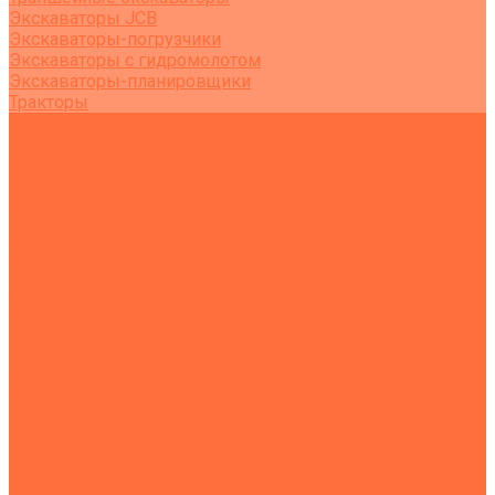
Экскаваторы JCB
Экскаваторы-погрузчики
Экскаваторы с гидромолотом
Экскаваторы-планировщики
Тракторы
Подъемная техника
Автокраны
Манипуляторы
Автовышки
Транспортная техника
Тралы
Самосвалы
Бортовые машины
Пухто
Коммунальная техника
Тракторы
Пухто
Цены