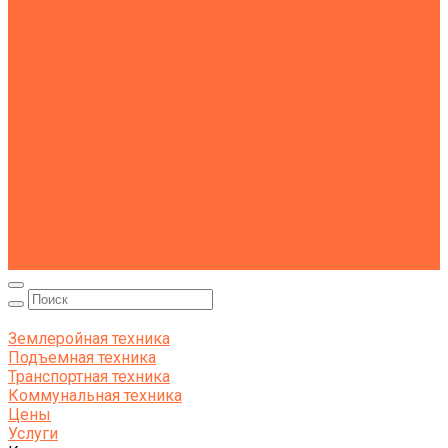
Транспортная техника
Тралы
Самосвалы
Бортовые машины
Пухто
Коммунальная техника
Тракторы
Пухто
Цены
Услуги
Компания
Объекты
Статьи
Контакты
Землеройная техника
Подъемная техника
Транспортная техника
Коммунальная техника
Цены
Услуги