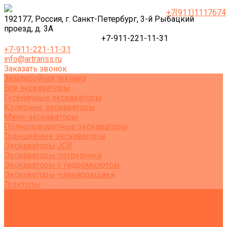
+7(911)1117674
192177, Россия, г. Санкт-Петербург, 3-й Рыбацкий
проезд, д. 3А
+7-911-221-11-31
+7-911-221-11-31
info@artranss.ru
Заказать звонок
Землеройная техника
Все экскаваторы
Гусеничные экскаваторы
Колесные экскаваторы
Мини-экскаваторы
Полноповоротные экскаваторы
Траншейные экскаваторы
Экскаваторы JCB
Экскаваторы-погрузчики
Экскаваторы с гидромолотом
Экскаваторы-планировщики
Тракторы
Подъемная техника
Автокраны
Манипуляторы
Автовышки