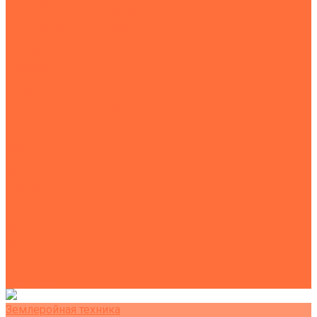
Экскаваторы с гидромолотом
Экскаваторы-планировщики
Тракторы
Подъемная техника
Автокраны
Манипуляторы
Автовышки
Транспортная техника
Тралы
Самосвалы
Бортовые машины
Пухто
Коммунальная техника
Тракторы
Пухто
Цены
Услуги
Компания
Объекты
Статьи
Контакты
Землеройная техника