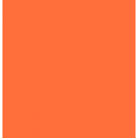
Транспортная техника
Тралы
Самосвалы
Бортовые машины
Пухто
Коммунальная техника
Тракторы
Пухто
Цены
Услуги
Компания
Объекты
Статьи
Контакты
...
Землеройная техника
Все экскаваторы
Гусеничные экскаваторы
Колесные экскаваторы
Мини-экскаваторы
Полноповоротные экскаваторы
Траншейные экскаваторы
Экскаваторы JCB
Экскаваторы-погрузчики