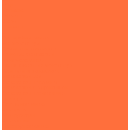
Услуги
Компания
Объекты
Статьи
Контакты
...
Землеройная техника
Все экскаваторы
Гусеничные экскаваторы
Колесные экскаваторы
Мини-экскаваторы
Полноповоротные экскаваторы
Траншейные экскаваторы
Экскаваторы JCB
Экскаваторы-погрузчики
Экскаваторы с гидромолотом
Экскаваторы-планировщики
Тракторы
Подъемная техника
Автокраны
Манипуляторы
Автовышки
Транспортная техника