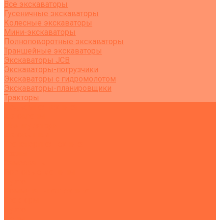
Все экскаваторы
Гусеничные экскаваторы
Колесные экскаваторы
Мини-экскаваторы
Полноповоротные экскаваторы
Траншейные экскаваторы
Экскаваторы JCB
Экскаваторы-погрузчики
Экскаваторы с гидромолотом
Экскаваторы-планировщики
Тракторы
Подъемная техника
Автокраны
Манипуляторы
Автовышки
Транспортная техника
Тралы
Самосвалы
Бортовые машины
Пухто
Коммунальная техника
Тракторы
Пухто
Цены