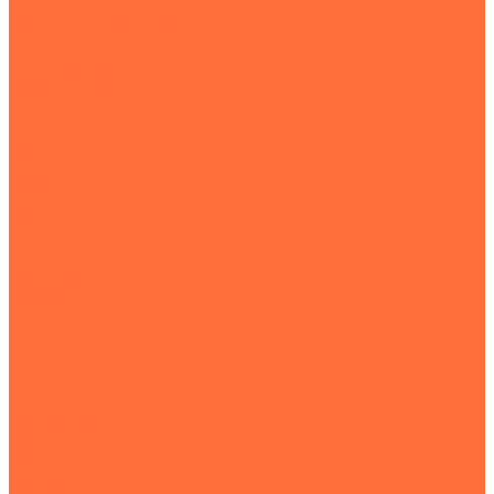
Подъемная техника
Автокраны
Манипуляторы
Автовышки
Транспортная техника
Тралы
Самосвалы
Бортовые машины
Пухто
Коммунальная техника
Тракторы
Пухто
Цены
Услуги
Компания
Объекты
Статьи
Контакты