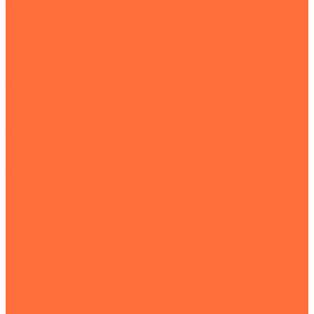
Контакты
...
Землеройная техника
Все экскаваторы
Гусеничные экскаваторы
Колесные экскаваторы
Мини-экскаваторы
Полноповоротные экскаваторы
Траншейные экскаваторы
Экскаваторы JCB
Экскаваторы-погрузчики
Экскаваторы с гидромолотом
Экскаваторы-планировщики
Тракторы
Подъемная техника
Автокраны
Манипуляторы
Автовышки
Транспортная техника
Тралы
Самосвалы
Бортовые машины
Пухто