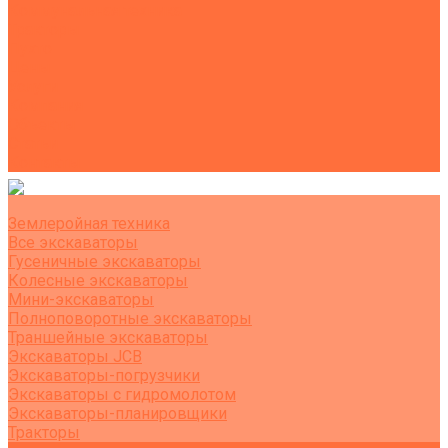
Коммунальная техника
Тракторы
Пухто
Цены
Услуги
Компания
Объекты
Статьи
Контакты
Землеройная техника
Все экскаваторы
Гусеничные экскаваторы
Колесные экскаваторы
Мини-экскаваторы
Полноповоротные экскаваторы
Траншейные экскаваторы
Экскаваторы JCB
Экскаваторы-погрузчики
Экскаваторы с гидромолотом
Экскаваторы-планировщики
Тракторы