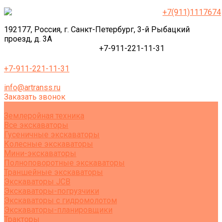
+7(911)1117674
192177, Россия, г. Санкт-Петербург, 3-й Рыбацкий
проезд, д. 3А
+7-911-221-11-31
+7-911-221-11-31
info@artranss.ru
Заказать звонок
Землеройная техника
Все экскаваторы
Гусеничные экскаваторы
Колесные экскаваторы
Мини-экскаваторы
Полноповоротные экскаваторы
Траншейные экскаваторы
Экскаваторы JCB
Экскаваторы-погрузчики
Экскаваторы с гидромолотом
Экскаваторы-планировщики
Тракторы