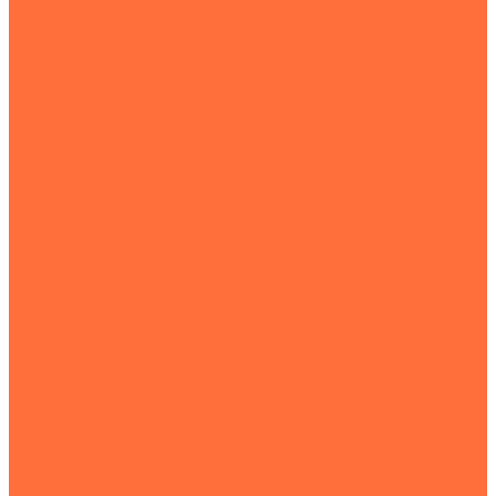
...
Землеройная техника
Все экскаваторы
Гусеничные экскаваторы
Колесные экскаваторы
Мини-экскаваторы
Полноповоротные экскаваторы
Траншейные экскаваторы
Экскаваторы JCB
Экскаваторы-погрузчики
Экскаваторы с гидромолотом
Экскаваторы-планировщики
Тракторы
Подъемная техника
Автокраны
Манипуляторы
Автовышки
Транспортная техника
Тралы
Самосвалы
Бортовые машины
Пухто