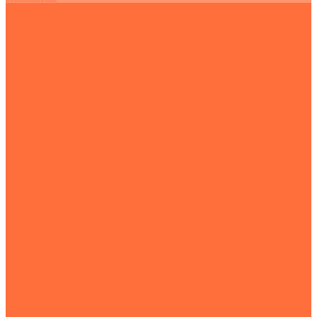
Подъемная техника
Автокраны
Манипуляторы
Автовышки
Транспортная техника
Тралы
Самосвалы
Бортовые машины
Пухто
Коммунальная техника
Тракторы
Пухто
Цены
Услуги
Компания
Объекты
Статьи