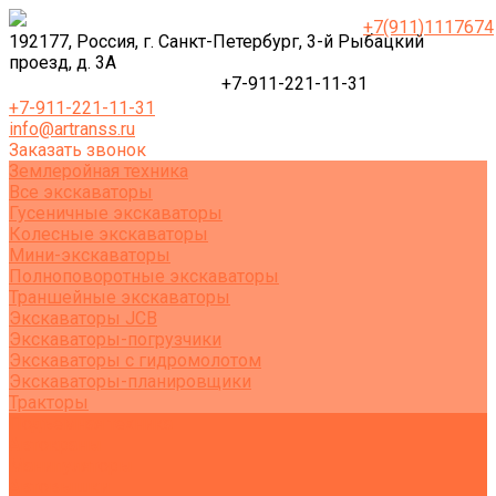
+7(911)1117674
192177, Россия, г. Санкт-Петербург, 3-й Рыбацкий
проезд, д. 3А
+7-911-221-11-31
+7-911-221-11-31
info@artranss.ru
Заказать звонок
Землеройная техника
Все экскаваторы
Гусеничные экскаваторы
Колесные экскаваторы
Мини-экскаваторы
Полноповоротные экскаваторы
Траншейные экскаваторы
Экскаваторы JCB
Экскаваторы-погрузчики
Экскаваторы с гидромолотом
Экскаваторы-планировщики
Тракторы
Подъемная техника
Автокраны
Манипуляторы
Автовышки