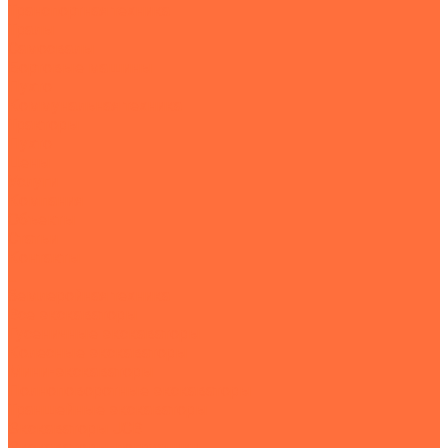
Транспортная техника
Тралы
Самосвалы
Бортовые машины
Пухто
Коммунальная техника
Тракторы
Пухто
Цены
Услуги
Компания
Объекты
Статьи
Контакты
...
Землеройная техника
Все экскаваторы
Гусеничные экскаваторы
Колесные экскаваторы
Мини-экскаваторы
Полноповоротные экскаваторы
Траншейные экскаваторы
Экскаваторы JCB
Экскаваторы-погрузчики