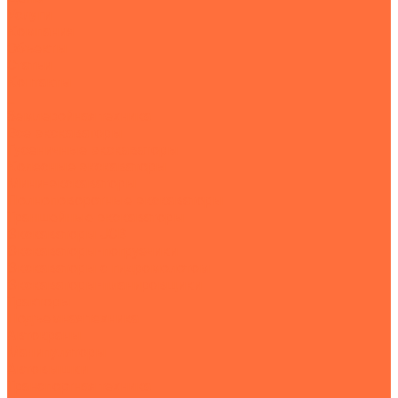
Услуги
Компания
Объекты
Статьи
Контакты
...
Землеройная техника
Все экскаваторы
Гусеничные экскаваторы
Колесные экскаваторы
Мини-экскаваторы
Полноповоротные экскаваторы
Траншейные экскаваторы
Экскаваторы JCB
Экскаваторы-погрузчики
Экскаваторы с гидромолотом
Экскаваторы-планировщики
Тракторы
Подъемная техника
Автокраны
Манипуляторы
Автовышки
Транспортная техника