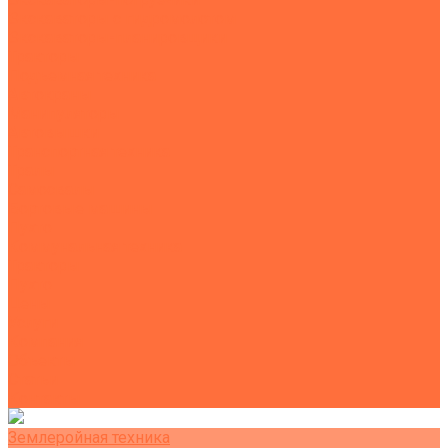
Экскаваторы с гидромолотом
Экскаваторы-планировщики
Тракторы
Подъемная техника
Автокраны
Манипуляторы
Автовышки
Транспортная техника
Тралы
Самосвалы
Бортовые машины
Пухто
Коммунальная техника
Тракторы
Пухто
Цены
Услуги
Компания
Объекты
Статьи
Контакты
Землеройная техника