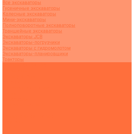
Все экскаваторы
Гусеничные экскаваторы
Колесные экскаваторы
Мини-экскаваторы
Полноповоротные экскаваторы
Траншейные экскаваторы
Экскаваторы JCB
Экскаваторы-погрузчики
Экскаваторы с гидромолотом
Экскаваторы-планировщики
Тракторы
Подъемная техника
Автокраны
Манипуляторы
Автовышки
Транспортная техника
Тралы
Самосвалы
Бортовые машины
Пухто
Коммунальная техника
Тракторы
Пухто
Цены