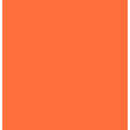
Услуги
Компания
Объекты
Статьи
Контакты
...
Землеройная техника
Все экскаваторы
Гусеничные экскаваторы
Колесные экскаваторы
Мини-экскаваторы
Полноповоротные экскаваторы
Траншейные экскаваторы
Экскаваторы JCB
Экскаваторы-погрузчики
Экскаваторы с гидромолотом
Экскаваторы-планировщики
Тракторы
Подъемная техника
Автокраны
Манипуляторы
Автовышки