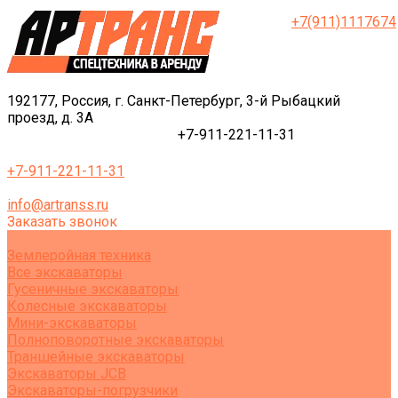
+7(911)1117674
192177, Россия, г. Санкт-Петербург, 3-й Рыбацкий
проезд, д. 3А
+7-911-221-11-31
+7-911-221-11-31
info@artranss.ru
Заказать звонок
Землеройная техника
Все экскаваторы
Гусеничные экскаваторы
Колесные экскаваторы
Мини-экскаваторы
Полноповоротные экскаваторы
Траншейные экскаваторы
Экскаваторы JCB
Экскаваторы-погрузчики