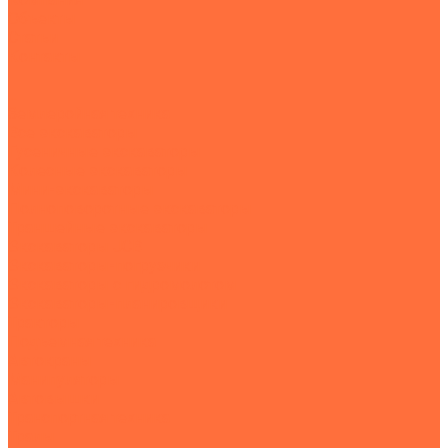
Объекты
Статьи
Контакты
...
Землеройная техника
Все экскаваторы
Гусеничные экскаваторы
Колесные экскаваторы
Мини-экскаваторы
Полноповоротные экскаваторы
Траншейные экскаваторы
Экскаваторы JCB
Экскаваторы-погрузчики
Экскаваторы с гидромолотом
Экскаваторы-планировщики
Тракторы
Подъемная техника
Автокраны
Манипуляторы
Автовышки
Транспортная техника
Тралы