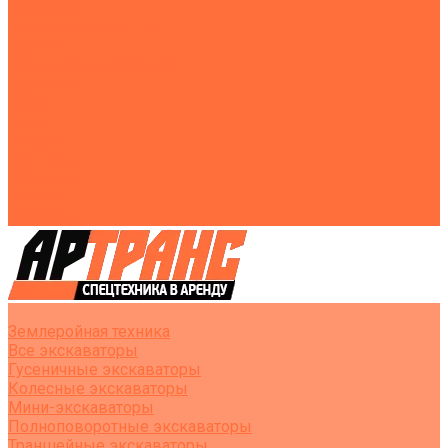
Самосвалы
Бортовые машины
Пухто
Коммунальная техника
Тракторы
Пухто
Цены
Услуги
Компания
Объекты
Статьи
Контакты
Землеройная техника
Все экскаваторы
Гусеничные экскаваторы
Колесные экскаваторы
Мини-экскаваторы
Полноповоротные экскаваторы
Траншейные экскаваторы