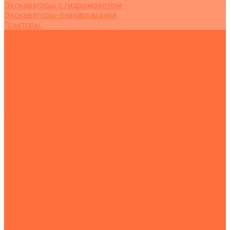
Экскаваторы с гидромолотом
Экскаваторы-планировщики
Тракторы
Подъемная техника
Автокраны
Манипуляторы
Автовышки
Транспортная техника
Тралы
Самосвалы
Бортовые машины
Пухто
Коммунальная техника
Тракторы
Пухто
Цены
Услуги
Компания