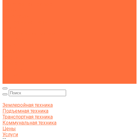
Транспортная техника
Тралы
Самосвалы
Бортовые машины
Пухто
Коммунальная техника
Тракторы
Пухто
Цены
Услуги
Компания
Объекты
Статьи
Контакты
Землеройная техника
Подъемная техника
Транспортная техника
Коммунальная техника
Цены
Услуги