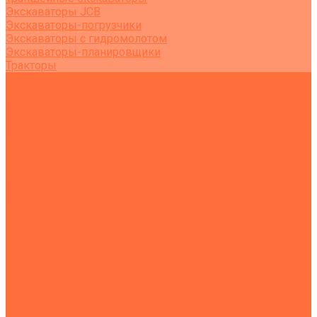
Экскаваторы JCB
Экскаваторы-погрузчики
Экскаваторы с гидромолотом
Экскаваторы-планировщики
Тракторы
Подъемная техника
Автокраны
Манипуляторы
Автовышки
Транспортная техника
Тралы
Самосвалы
Бортовые машины
Пухто
Коммунальная техника
Тракторы
Пухто
Цены