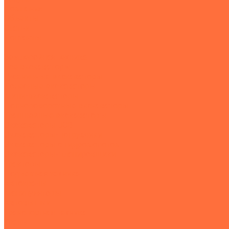
Компания
Объекты
Статьи
Контакты
...
Землеройная техника
Все экскаваторы
Гусеничные экскаваторы
Колесные экскаваторы
Мини-экскаваторы
Полноповоротные экскаваторы
Траншейные экскаваторы
Экскаваторы JCB
Экскаваторы-погрузчики
Экскаваторы с гидромолотом
Экскаваторы-планировщики
Тракторы
Подъемная техника
Автокраны
Манипуляторы
Автовышки
Транспортная техника
Тралы