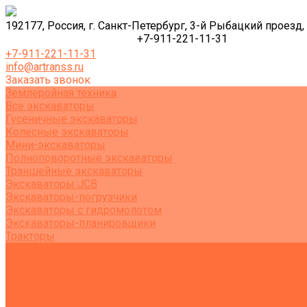
192177, Россия, г. Санкт-Петербург, 3-й Рыбацкий проезд, 
+7-911-221-11-31
+7-911-221-11-31
info@artranss.ru
Заказать звонок
Землеройная техника
Все экскаваторы
Гусеничные экскаваторы
Колесные экскаваторы
Мини-экскаваторы
Полноповоротные экскаваторы
Траншейные экскаваторы
Экскаваторы JCB
Экскаваторы-погрузчики
Экскаваторы с гидромолотом
Экскаваторы-планировщики
Тракторы
Подъемная техника
Автокраны
Манипуляторы
Автовышки
Транспортная техника