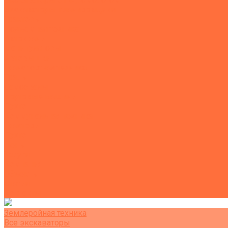
Экскаваторы-планировщики
Тракторы
Подъемная техника
Автокраны
Манипуляторы
Автовышки
Транспортная техника
Тралы
Самосвалы
Бортовые машины
Пухто
Коммунальная техника
Тракторы
Пухто
Цены
Услуги
Компания
Объекты
Статьи
Контакты
Землеройная техника
Все экскаваторы