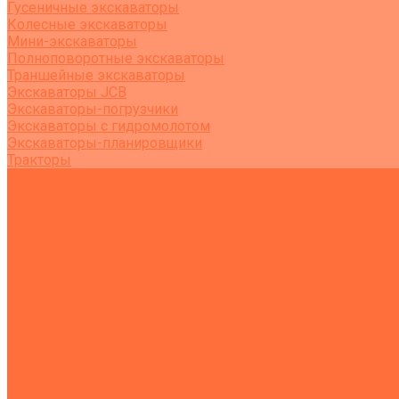
Гусеничные экскаваторы
Колесные экскаваторы
Мини-экскаваторы
Полноповоротные экскаваторы
Траншейные экскаваторы
Экскаваторы JCB
Экскаваторы-погрузчики
Экскаваторы с гидромолотом
Экскаваторы-планировщики
Тракторы
Подъемная техника
Автокраны
Манипуляторы
Автовышки
Транспортная техника
Тралы
Самосвалы
Бортовые машины
Пухто
Коммунальная техника
Тракторы
Пухто
Цены
Услуги