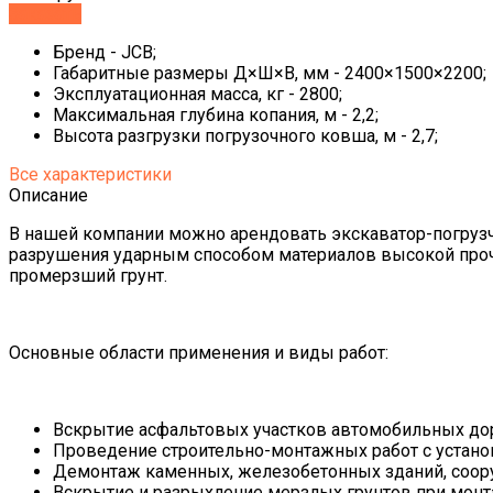
Заказать
Бренд - JCB;
Габаритные размеры Д×Ш×В, мм - 2400×1500×2200;
Эксплуатационная масса, кг - 2800;
Максимальная глубина копания, м - 2,2;
Высота разгрузки погрузочного ковша, м - 2,7;
Все характеристики
Описание
В нашей компании можно арендовать экскаватор-погрузч
разрушения ударным способом материалов высокой прочн
промерзший грунт.
Основные области применения и виды работ:
Вскрытие асфальтовых участков автомобильных дор
Проведение строительно-монтажных работ с устано
Демонтаж каменных, железобетонных зданий, соору
Вскрытие и разрыхление мерзлых грунтов при мон