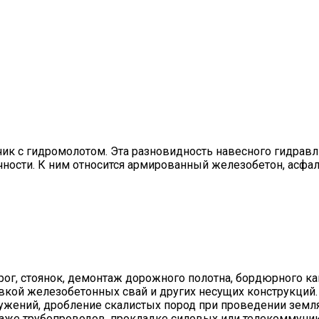
ик с гидромолотом. Эта разновидность навесного гидравл
ости. К ним относится армированный железобетон, асфал
ог, стоянок, демонтаж дорожного полотна, бордюрного ка
вкой железобетонных свай и других несущих конструкций.
жений, дробление скалистых пород при проведении земля
таже трубопроводов, прокладке силовых или телекоммуни