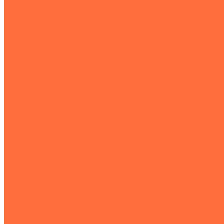
Тралы
Самосвалы
Бортовые машины
Пухто
Коммунальная техника
Тракторы
Пухто
Цены
Услуги
Компания
Объекты
Статьи
Контакты
...
Землеройная техника
Все экскаваторы
Гусеничные экскаваторы
Колесные экскаваторы
Мини-экскаваторы
Полноповоротные экскаваторы
Траншейные экскаваторы
Экскаваторы JCB
Экскаваторы-погрузчики
Экскаваторы с гидромолотом