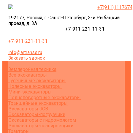
+7(911)1117674
192177, Россия, г. Санкт-Петербург, 3-й Рыбацкий
проезд, д. 3А
+7-911-221-11-31
+7-911-221-11-31
info@artranss.ru
Заказать звонок
Землеройная техника
Все экскаваторы
Гусеничные экскаваторы
Колесные экскаваторы
Мини-экскаваторы
Полноповоротные экскаваторы
Траншейные экскаваторы
Экскаваторы JCB
Экскаваторы-погрузчики
Экскаваторы с гидромолотом
Экскаваторы-планировщики
Тракторы