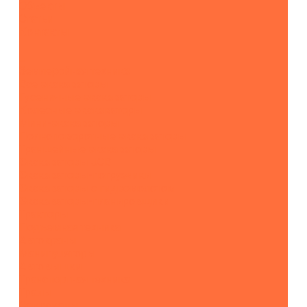
Объекты
Статьи
Контакты
...
Землеройная техника
Все экскаваторы
Гусеничные экскаваторы
Колесные экскаваторы
Мини-экскаваторы
Полноповоротные экскаваторы
Траншейные экскаваторы
Экскаваторы JCB
Экскаваторы-погрузчики
Экскаваторы с гидромолотом
Экскаваторы-планировщики
Тракторы
Подъемная техника
Автокраны
Манипуляторы
Автовышки
Транспортная техника
Тралы
Самосвалы