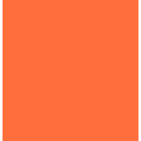
Контакты
...
Землеройная техника
Все экскаваторы
Гусеничные экскаваторы
Колесные экскаваторы
Мини-экскаваторы
Полноповоротные экскаваторы
Траншейные экскаваторы
Экскаваторы JCB
Экскаваторы-погрузчики
Экскаваторы с гидромолотом
Экскаваторы-планировщики
Тракторы
Подъемная техника
Автокраны
Манипуляторы
Автовышки
Транспортная техника
Тралы
Самосвалы
Бортовые машины
Пухто