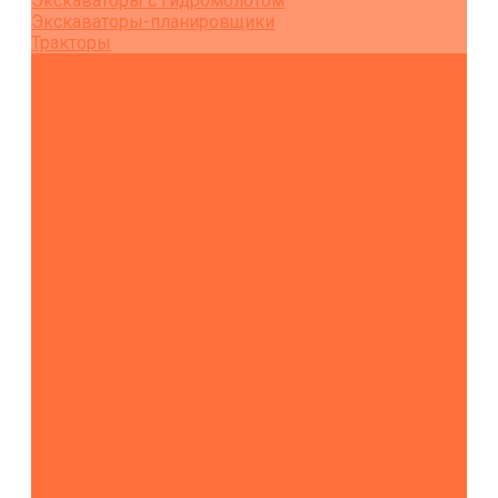
Экскаваторы с гидромолотом
Экскаваторы-планировщики
Тракторы
Подъемная техника
Автокраны
Манипуляторы
Автовышки
Транспортная техника
Тралы
Самосвалы
Бортовые машины
Пухто
Коммунальная техника
Тракторы
Пухто
Цены
Услуги
Компания