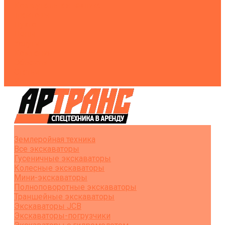
Коммунальная техника
Тракторы
Пухто
Цены
Услуги
Компания
Объекты
Статьи
Контакты
Землеройная техника
Все экскаваторы
Гусеничные экскаваторы
Колесные экскаваторы
Мини-экскаваторы
Полноповоротные экскаваторы
Траншейные экскаваторы
Экскаваторы JCB
Экскаваторы-погрузчики