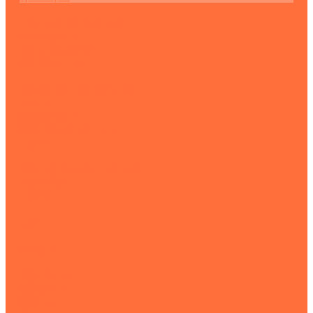
Подъемная техника
Автокраны
Манипуляторы
Автовышки
Транспортная техника
Тралы
Самосвалы
Бортовые машины
Пухто
Коммунальная техника
Тракторы
Пухто
Цены
Услуги
Компания
Объекты
Статьи