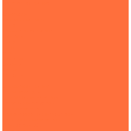
Транспортная техника
Тралы
Самосвалы
Бортовые машины
Пухто
Коммунальная техника
Тракторы
Пухто
Цены
Услуги
Компания
Объекты
Статьи
Контакты
...
Землеройная техника
Все экскаваторы
Гусеничные экскаваторы
Колесные экскаваторы
Мини-экскаваторы
Полноповоротные экскаваторы
Траншейные экскаваторы
Экскаваторы JCB
Экскаваторы-погрузчики