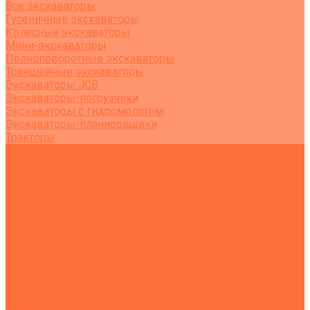
Все экскаваторы
Гусеничные экскаваторы
Колесные экскаваторы
Мини-экскаваторы
Полноповоротные экскаваторы
Траншейные экскаваторы
Экскаваторы JCB
Экскаваторы-погрузчики
Экскаваторы с гидромолотом
Экскаваторы-планировщики
Тракторы
Подъемная техника
Автокраны
Манипуляторы
Автовышки
Транспортная техника
Тралы
Самосвалы
Бортовые машины
Пухто
Коммунальная техника
Тракторы
Пухто
Цены