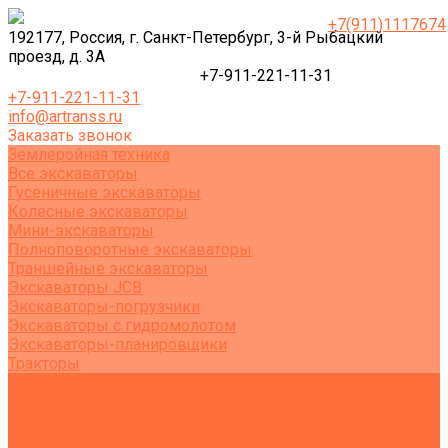
+7(911)1117674
192177, Россия, г. Санкт-Петербург, 3-й Рыбацкий
проезд, д. 3А
+7-911-221-11-31
+7-911-221-11-31
info@artranss.ru
Заказать звонок
Землеройная техника
Все экскаваторы
Гусеничные экскаваторы
Колесные экскаваторы
Мини-экскаваторы
Полноповоротные экскаваторы
Траншейные экскаваторы
Экскаваторы JCB
Экскаваторы-погрузчики
Экскаваторы с гидромолотом
Экскаваторы-планировщики
Тракторы
Подъемная техника
Автокраны
Манипуляторы
Автовышки