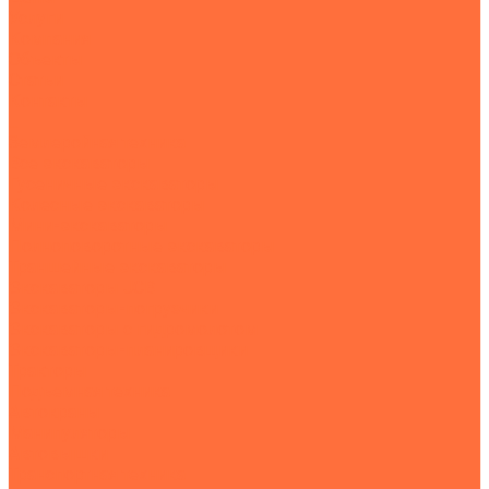
Услуги
Компания
Объекты
Статьи
Контакты
...
Землеройная техника
Все экскаваторы
Гусеничные экскаваторы
Колесные экскаваторы
Мини-экскаваторы
Полноповоротные экскаваторы
Траншейные экскаваторы
Экскаваторы JCB
Экскаваторы-погрузчики
Экскаваторы с гидромолотом
Экскаваторы-планировщики
Тракторы
Подъемная техника
Автокраны
Манипуляторы
Автовышки
Транспортная техника