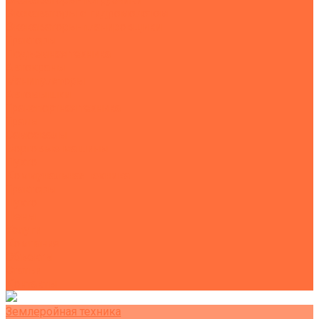
Экскаваторы с гидромолотом
Экскаваторы-планировщики
Тракторы
Подъемная техника
Автокраны
Манипуляторы
Автовышки
Транспортная техника
Тралы
Самосвалы
Бортовые машины
Пухто
Коммунальная техника
Тракторы
Пухто
Цены
Услуги
Компания
Объекты
Статьи
Контакты
Землеройная техника