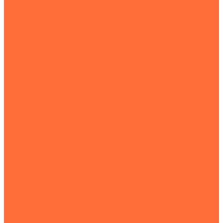
Контакты
...
Землеройная техника
Все экскаваторы
Гусеничные экскаваторы
Колесные экскаваторы
Мини-экскаваторы
Полноповоротные экскаваторы
Траншейные экскаваторы
Экскаваторы JCB
Экскаваторы-погрузчики
Экскаваторы с гидромолотом
Экскаваторы-планировщики
Тракторы
Подъемная техника
Автокраны
Манипуляторы
Автовышки
Транспортная техника
Тралы
Самосвалы
Бортовые машины
Пухто