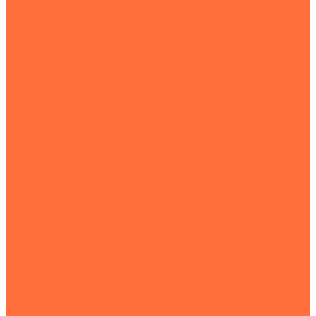
...
Землеройная техника
Все экскаваторы
Гусеничные экскаваторы
Колесные экскаваторы
Мини-экскаваторы
Полноповоротные экскаваторы
Траншейные экскаваторы
Экскаваторы JCB
Экскаваторы-погрузчики
Экскаваторы с гидромолотом
Экскаваторы-планировщики
Тракторы
Подъемная техника
Автокраны
Манипуляторы
Автовышки
Транспортная техника
Тралы
Самосвалы
Бортовые машины
Пухто