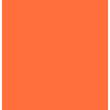
Подъемная техника
Автокраны
Манипуляторы
Автовышки
Транспортная техника
Тралы
Самосвалы
Бортовые машины
Пухто
Коммунальная техника
Тракторы
Пухто
Цены
Услуги
Компания
Объекты
Статьи
Контакты