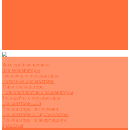
Коммунальная техника
Тракторы
Пухто
Цены
Услуги
Компания
Объекты
Статьи
Контакты
Землеройная техника
Все экскаваторы
Гусеничные экскаваторы
Колесные экскаваторы
Мини-экскаваторы
Полноповоротные экскаваторы
Траншейные экскаваторы
Экскаваторы JCB
Экскаваторы-погрузчики
Экскаваторы с гидромолотом
Экскаваторы-планировщики
Тракторы