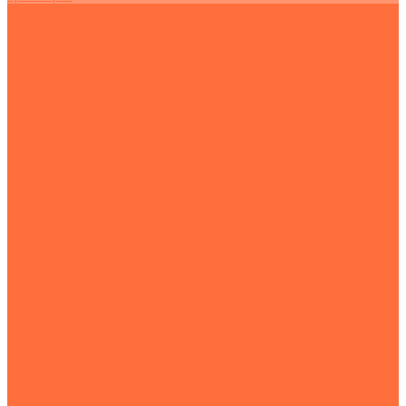
Подъемная техника
Автокраны
Манипуляторы
Автовышки
Транспортная техника
Тралы
Самосвалы
Бортовые машины
Пухто
Коммунальная техника
Тракторы
Пухто
Цены
Услуги
Компания
Объекты
Статьи