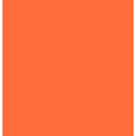
Транспортная техника
Тралы
Самосвалы
Бортовые машины
Пухто
Коммунальная техника
Тракторы
Пухто
Цены
Услуги
Компания
Объекты
Статьи
Контакты
...
Землеройная техника
Все экскаваторы
Гусеничные экскаваторы
Колесные экскаваторы
Мини-экскаваторы
Полноповоротные экскаваторы
Траншейные экскаваторы
Экскаваторы JCB
Экскаваторы-погрузчики