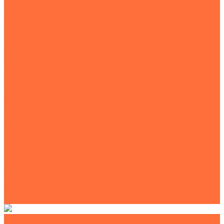
Экскаваторы с гидромолотом
Экскаваторы-планировщики
Тракторы
Подъемная техника
Автокраны
Манипуляторы
Автовышки
Транспортная техника
Тралы
Самосвалы
Бортовые машины
Пухто
Коммунальная техника
Тракторы
Пухто
Цены
Услуги
Компания
Объекты
Статьи
Контакты
Землеройная техника