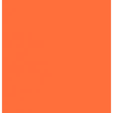
Услуги
Компания
Объекты
Статьи
Контакты
...
Землеройная техника
Все экскаваторы
Гусеничные экскаваторы
Колесные экскаваторы
Мини-экскаваторы
Полноповоротные экскаваторы
Траншейные экскаваторы
Экскаваторы JCB
Экскаваторы-погрузчики
Экскаваторы с гидромолотом
Экскаваторы-планировщики
Тракторы
Подъемная техника
Автокраны
Манипуляторы
Автовышки
Транспортная техника