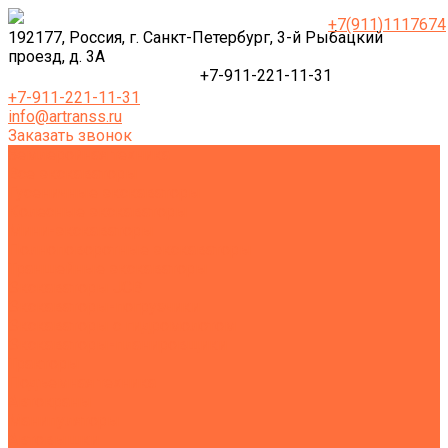
+7(911)1117674
192177, Россия, г. Санкт-Петербург, 3-й Рыбацкий
проезд, д. 3А
+7-911-221-11-31
+7-911-221-11-31
info@artranss.ru
Заказать звонок
Землеройная техника
Все экскаваторы
Гусеничные экскаваторы
Колесные экскаваторы
Мини-экскаваторы
Полноповоротные экскаваторы
Траншейные экскаваторы
Экскаваторы JCB
Экскаваторы-погрузчики
Экскаваторы с гидромолотом
Экскаваторы-планировщики
Тракторы
Подъемная техника
Автокраны
Манипуляторы
Автовышки