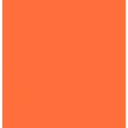
Все экскаваторы
Гусеничные экскаваторы
Колесные экскаваторы
Мини-экскаваторы
Полноповоротные экскаваторы
Траншейные экскаваторы
Экскаваторы JCB
Экскаваторы-погрузчики
Экскаваторы с гидромолотом
Экскаваторы-планировщики
Тракторы
Подъемная техника
Автокраны
Манипуляторы
Автовышки
Транспортная техника
Тралы
Самосвалы
Бортовые машины
Пухто
Коммунальная техника
Тракторы
Пухто
Цены