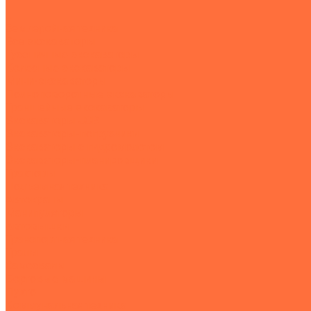
...
Землеройная техника
Все экскаваторы
Гусеничные экскаваторы
Колесные экскаваторы
Мини-экскаваторы
Полноповоротные экскаваторы
Траншейные экскаваторы
Экскаваторы JCB
Экскаваторы-погрузчики
Экскаваторы с гидромолотом
Экскаваторы-планировщики
Тракторы
Подъемная техника
Автокраны
Манипуляторы
Автовышки
Транспортная техника
Тралы
Самосвалы
Бортовые машины
Пухто
Коммунальная техника