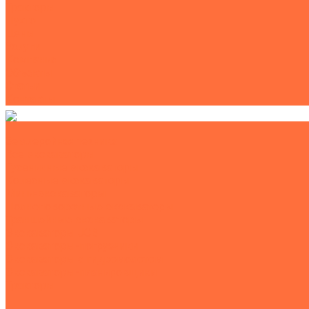
Тракторы
Пухто
Цены
Услуги
Компания
Объекты
Статьи
Контакты
Землеройная техника
Все экскаваторы
Гусеничные экскаваторы
Колесные экскаваторы
Мини-экскаваторы
Полноповоротные экскаваторы
Траншейные экскаваторы
Экскаваторы JCB
Экскаваторы-погрузчики
Экскаваторы с гидромолотом
Экскаваторы-планировщики
Тракторы