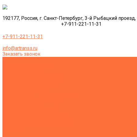
192177, Россия, г. Санкт-Петербург, 3-й Рыбацкий проезд, 
+7-911-221-11-31
+7-911-221-11-31
info@artranss.ru
Заказать звонок
Землеройная техника
Все экскаваторы
Гусеничные экскаваторы
Колесные экскаваторы
Мини-экскаваторы
Полноповоротные экскаваторы
Траншейные экскаваторы
Экскаваторы JCB
Экскаваторы-погрузчики
Экскаваторы с гидромолотом
Экскаваторы-планировщики
Тракторы