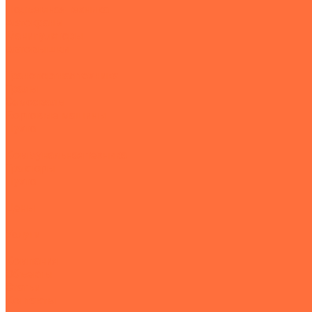
Подъемная техника
Автокраны
Манипуляторы
Автовышки
Транспортная техника
Тралы
Самосвалы
Бортовые машины
Пухто
Коммунальная техника
Тракторы
Пухто
Цены
Услуги
Компания
Объекты
Статьи
Контакты