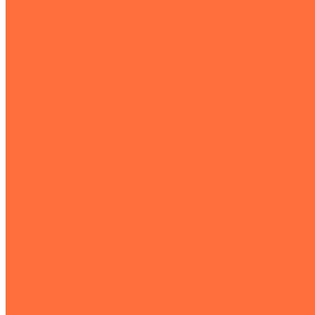
Подъемная техника
Автокраны
Манипуляторы
Автовышки
Транспортная техника
Тралы
Самосвалы
Бортовые машины
Пухто
Коммунальная техника
Тракторы
Пухто
Цены
Услуги
Компания
Объекты
Статьи
Контакты