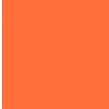
Бортовые машины
Пухто
Коммунальная техника
Тракторы
Пухто
Цены
Услуги
Компания
Объекты
Статьи
Контакты
...
Землеройная техника
Все экскаваторы
Гусеничные экскаваторы
Колесные экскаваторы
Мини-экскаваторы
Полноповоротные экскаваторы
Траншейные экскаваторы
Экскаваторы JCB
Экскаваторы-погрузчики
Экскаваторы с гидромолотом
Экскаваторы-планировщики
Тракторы