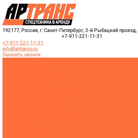
192177, Россия, г. Санкт-Петербург, 3-й Рыбацкий проезд, 
+7-911-221-11-31
+7-911-221-11-31
info@artranss.ru
Заказать звонок
Землеройная техника
Все экскаваторы
Гусеничные экскаваторы
Колесные экскаваторы
Мини-экскаваторы
Полноповоротные экскаваторы
Траншейные экскаваторы
Экскаваторы JCB
Экскаваторы-погрузчики
Экскаваторы с гидромолотом
Экскаваторы-планировщики
Тракторы
Подъемная техника
Автокраны