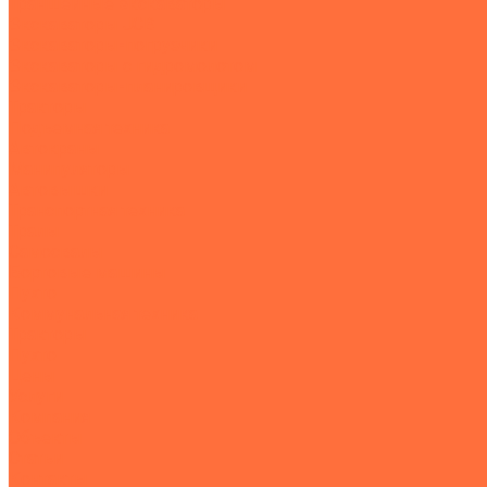
Траншейные экскаваторы
Экскаваторы JCB
Экскаваторы-погрузчики
Экскаваторы с гидромолотом
Экскаваторы-планировщики
Тракторы
Подъемная техника
Автокраны
Манипуляторы
Автовышки
Транспортная техника
Тралы
Самосвалы
Бортовые машины
Пухто
Коммунальная техника
Тракторы
Пухто
Цены
Услуги
Компания
Объекты
Статьи
Контакты