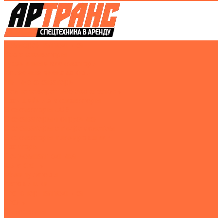
Землеройная техника
Все экскаваторы
Гусеничные экскаваторы
Колесные экскаваторы
Мини-экскаваторы
Полноповоротные экскаваторы
Траншейные экскаваторы
Экскаваторы JCB
Экскаваторы-погрузчики
Экскаваторы с гидромолотом
Экскаваторы-планировщики
Тракторы
Подъемная техника
Автокраны
Манипуляторы
Автовышки
Транспортная техника
Тралы
Самосвалы