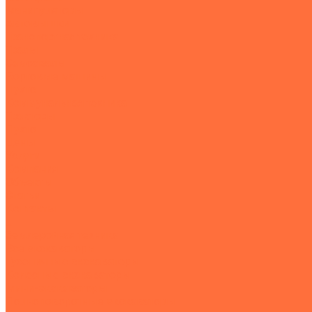
Манипуляторы
Автовышки
Транспортная техника
Тралы
Самосвалы
Бортовые машины
Пухто
Коммунальная техника
Тракторы
Пухто
Цены
Услуги
Компания
Объекты
Статьи
Контакты
...
Землеройная техника
Все экскаваторы
Гусеничные экскаваторы
Колесные экскаваторы
Мини-экскаваторы
Полноповоротные экскаваторы