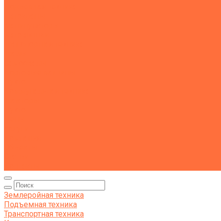
Подъемная техника
Автокраны
Манипуляторы
Автовышки
Транспортная техника
Тралы
Самосвалы
Бортовые машины
Пухто
Коммунальная техника
Тракторы
Пухто
Цены
Услуги
Компания
Объекты
Статьи
Контакты
Землеройная техника
Подъемная техника
Транспортная техника