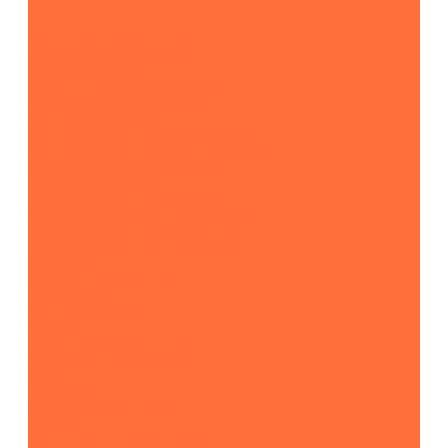
...
Землеройная техника
Все экскаваторы
Гусеничные экскаваторы
Колесные экскаваторы
Мини-экскаваторы
Полноповоротные экскаваторы
Траншейные экскаваторы
Экскаваторы JCB
Экскаваторы-погрузчики
Экскаваторы с гидромолотом
Экскаваторы-планировщики
Тракторы
Подъемная техника
Автокраны
Манипуляторы
Автовышки
Транспортная техника
Тралы
Самосвалы
Бортовые машины
Пухто