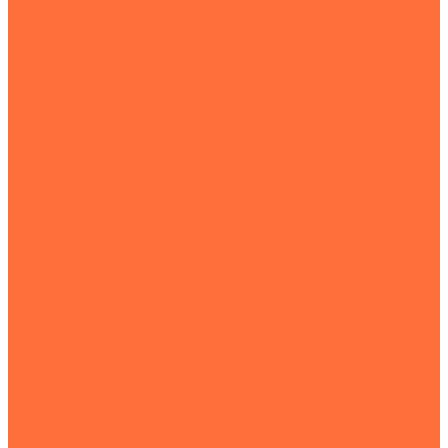
Контакты
...
Землеройная техника
Все экскаваторы
Гусеничные экскаваторы
Колесные экскаваторы
Мини-экскаваторы
Полноповоротные экскаваторы
Траншейные экскаваторы
Экскаваторы JCB
Экскаваторы-погрузчики
Экскаваторы с гидромолотом
Экскаваторы-планировщики
Тракторы
Подъемная техника
Автокраны
Манипуляторы
Автовышки
Транспортная техника
Тралы
Самосвалы
Бортовые машины
Пухто