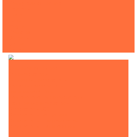
Коммунальная техника
Тракторы
Пухто
Цены
Услуги
Компания
Объекты
Статьи
Контакты
Землеройная техника
Все экскаваторы
Гусеничные экскаваторы
Колесные экскаваторы
Мини-экскаваторы
Полноповоротные экскаваторы
Траншейные экскаваторы
Экскаваторы JCB
Экскаваторы-погрузчики
Экскаваторы с гидромолотом
Экскаваторы-планировщики
Тракторы