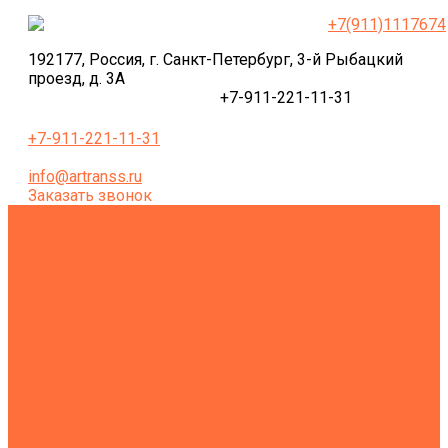
+7(911)1117674
192177, Россия, г. Санкт-Петербург, 3-й Рыбацкий
проезд, д. 3А
+7-911-221-11-31
+7-911-221-11-31
info@artranss.ru
Заказать звонок
Землеройная техника
Все экскаваторы
Гусеничные экскаваторы
Колесные экскаваторы
Мини-экскаваторы
Полноповоротные экскаваторы
Траншейные экскаваторы
Экскаваторы JCB
Экскаваторы-погрузчики
Экскаваторы с гидромолотом
Экскаваторы-планировщики
Тракторы