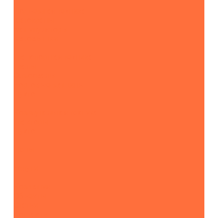
Подъемная техника
Автокраны
Манипуляторы
Автовышки
Транспортная техника
Тралы
Самосвалы
Бортовые машины
Пухто
Коммунальная техника
Тракторы
Пухто
Цены
Услуги
Компания
Объекты
Статьи
Контакты