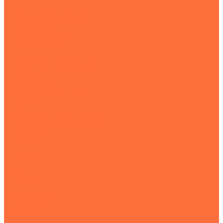
Подъемная техника
Автокраны
Манипуляторы
Автовышки
Транспортная техника
Тралы
Самосвалы
Бортовые машины
Пухто
Коммунальная техника
Тракторы
Пухто
Цены
Услуги
Компания
Объекты
Статьи