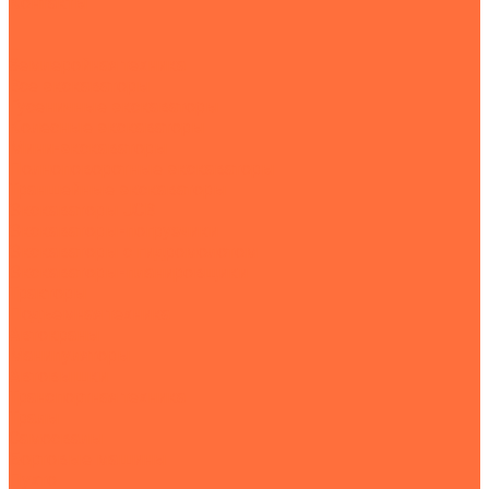
Контакты
...
Землеройная техника
Все экскаваторы
Гусеничные экскаваторы
Колесные экскаваторы
Мини-экскаваторы
Полноповоротные экскаваторы
Траншейные экскаваторы
Экскаваторы JCB
Экскаваторы-погрузчики
Экскаваторы с гидромолотом
Экскаваторы-планировщики
Тракторы
Подъемная техника
Автокраны
Манипуляторы
Автовышки
Транспортная техника
Тралы
Самосвалы
Бортовые машины
Пухто