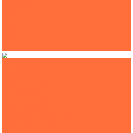
Коммунальная техника
Тракторы
Пухто
Цены
Услуги
Компания
Объекты
Статьи
Контакты
Землеройная техника
Все экскаваторы
Гусеничные экскаваторы
Колесные экскаваторы
Мини-экскаваторы
Полноповоротные экскаваторы
Траншейные экскаваторы
Экскаваторы JCB
Экскаваторы-погрузчики
Экскаваторы с гидромолотом
Экскаваторы-планировщики
Тракторы