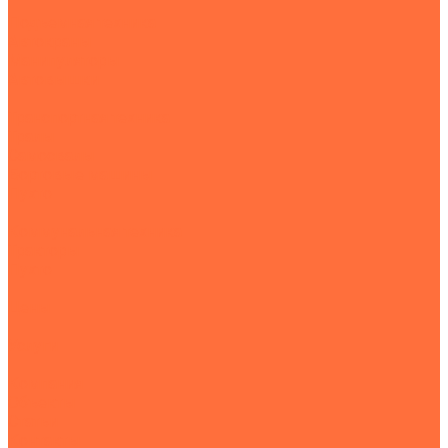
Подъемная техника
Автокраны
Манипуляторы
Автовышки
Транспортная техника
Тралы
Самосвалы
Бортовые машины
Пухто
Коммунальная техника
Тракторы
Пухто
Цены
Услуги
Компания
Объекты
Статьи
Контакты