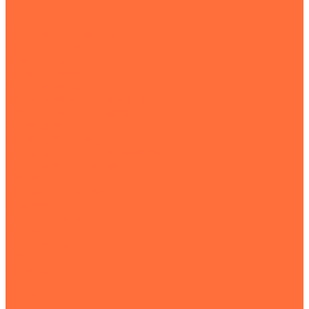
...
Землеройная техника
Все экскаваторы
Гусеничные экскаваторы
Колесные экскаваторы
Мини-экскаваторы
Полноповоротные экскаваторы
Траншейные экскаваторы
Экскаваторы JCB
Экскаваторы-погрузчики
Экскаваторы с гидромолотом
Экскаваторы-планировщики
Тракторы
Подъемная техника
Автокраны
Манипуляторы
Автовышки
Транспортная техника
Тралы
Самосвалы
Бортовые машины
Пухто