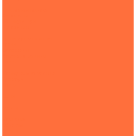
Подъемная техника
Автокраны
Манипуляторы
Автовышки
Транспортная техника
Тралы
Самосвалы
Бортовые машины
Пухто
Коммунальная техника
Тракторы
Пухто
Цены
Услуги
Компания
Объекты
Статьи