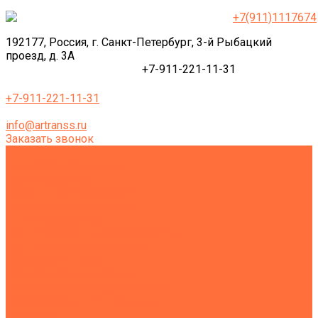
+7(911)1117674
192177, Россия, г. Санкт-Петербург, 3-й Рыбацкий
проезд, д. 3А
+7-911-221-11-31
+7-911-221-11-31
info@artranss.ru
Заказать звонок
Землеройная техника
Все экскаваторы
Гусеничные экскаваторы
Колесные экскаваторы
Мини-экскаваторы
Полноповоротные экскаваторы
Траншейные экскаваторы
Экскаваторы JCB
Экскаваторы-погрузчики
Экскаваторы с гидромолотом
Экскаваторы-планировщики
Тракторы