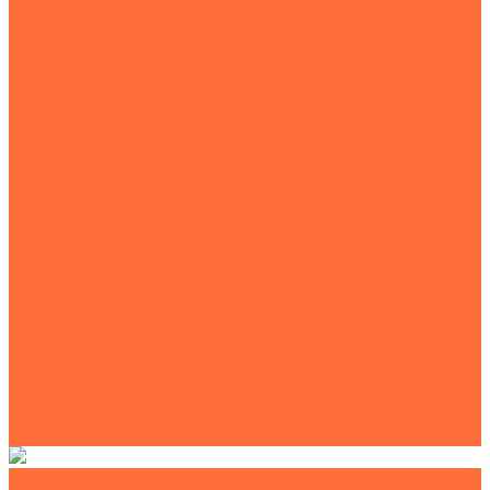
Экскаваторы с гидромолотом
Экскаваторы-планировщики
Тракторы
Подъемная техника
Автокраны
Манипуляторы
Автовышки
Транспортная техника
Тралы
Самосвалы
Бортовые машины
Пухто
Коммунальная техника
Тракторы
Пухто
Цены
Услуги
Компания
Объекты
Статьи
Контакты
Землеройная техника