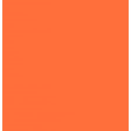
Транспортная техника
Тралы
Самосвалы
Бортовые машины
Пухто
Коммунальная техника
Тракторы
Пухто
Цены
Услуги
Компания
Объекты
Статьи
Контакты
...
Землеройная техника
Все экскаваторы
Гусеничные экскаваторы
Колесные экскаваторы
Мини-экскаваторы
Полноповоротные экскаваторы
Траншейные экскаваторы
Экскаваторы JCB
Экскаваторы-погрузчики