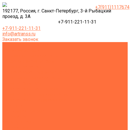
+7(911)1117674
192177, Россия, г. Санкт-Петербург, 3-й Рыбацкий
проезд, д. 3А
+7-911-221-11-31
+7-911-221-11-31
info@artranss.ru
Заказать звонок
Землеройная техника
Все экскаваторы
Гусеничные экскаваторы
Колесные экскаваторы
Мини-экскаваторы
Полноповоротные экскаваторы
Траншейные экскаваторы
Экскаваторы JCB
Экскаваторы-погрузчики
Экскаваторы с гидромолотом
Экскаваторы-планировщики
Тракторы
Подъемная техника
Автокраны
Манипуляторы
Автовышки