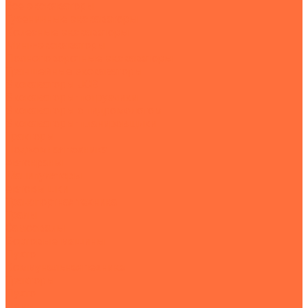
Все экскаваторы
Гусеничные экскаваторы
Колесные экскаваторы
Мини-экскаваторы
Полноповоротные экскаваторы
Траншейные экскаваторы
Экскаваторы JCB
Экскаваторы-погрузчики
Экскаваторы с гидромолотом
Экскаваторы-планировщики
Тракторы
Подъемная техника
Автокраны
Манипуляторы
Автовышки
Транспортная техника
Тралы
Самосвалы
Бортовые машины
Пухто
Коммунальная техника
Тракторы
Пухто
Цены