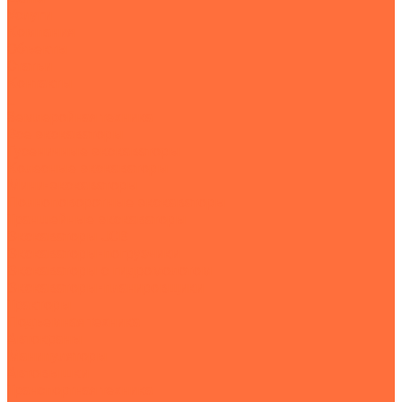
Услуги
Компания
Объекты
Статьи
Контакты
...
Землеройная техника
Все экскаваторы
Гусеничные экскаваторы
Колесные экскаваторы
Мини-экскаваторы
Полноповоротные экскаваторы
Траншейные экскаваторы
Экскаваторы JCB
Экскаваторы-погрузчики
Экскаваторы с гидромолотом
Экскаваторы-планировщики
Тракторы
Подъемная техника
Автокраны
Манипуляторы
Автовышки
Транспортная техника