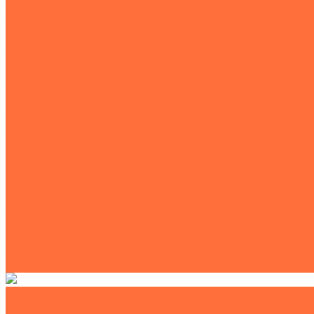
Экскаваторы-планировщики
Тракторы
Подъемная техника
Автокраны
Манипуляторы
Автовышки
Транспортная техника
Тралы
Самосвалы
Бортовые машины
Пухто
Коммунальная техника
Тракторы
Пухто
Цены
Услуги
Компания
Объекты
Статьи
Контакты
Землеройная техника
Все экскаваторы