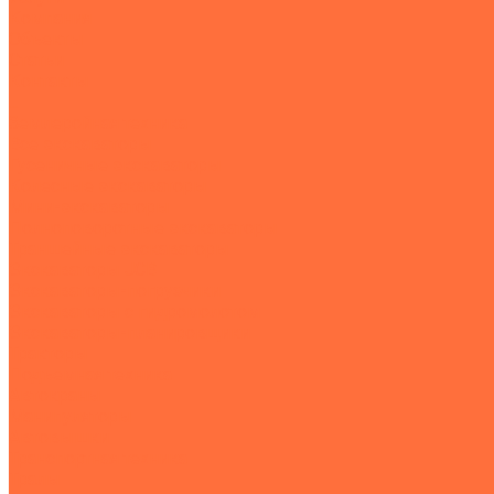
Компания
Объекты
Статьи
Контакты
...
Землеройная техника
Все экскаваторы
Гусеничные экскаваторы
Колесные экскаваторы
Мини-экскаваторы
Полноповоротные экскаваторы
Траншейные экскаваторы
Экскаваторы JCB
Экскаваторы-погрузчики
Экскаваторы с гидромолотом
Экскаваторы-планировщики
Тракторы
Подъемная техника
Автокраны
Манипуляторы
Автовышки
Транспортная техника
Тралы