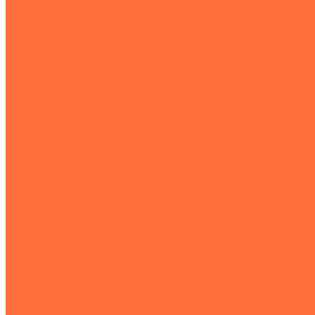
Гусеничные экскаваторы
Колесные экскаваторы
Мини-экскаваторы
Полноповоротные экскаваторы
Траншейные экскаваторы
Экскаваторы JCB
Экскаваторы-погрузчики
Экскаваторы с гидромолотом
Экскаваторы-планировщики
Тракторы
Подъемная техника
Автокраны
Манипуляторы
Автовышки
Транспортная техника
Тралы
Самосвалы
Бортовые машины
Пухто
Коммунальная техника
Тракторы
Пухто
Цены
Услуги