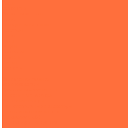
Тралы
Самосвалы
Бортовые машины
Пухто
Коммунальная техника
Тракторы
Пухто
Цены
Услуги
Компания
Объекты
Статьи
Контакты
...
Землеройная техника
Все экскаваторы
Гусеничные экскаваторы
Колесные экскаваторы
Мини-экскаваторы
Полноповоротные экскаваторы
Траншейные экскаваторы
Экскаваторы JCB
Экскаваторы-погрузчики
Экскаваторы с гидромолотом