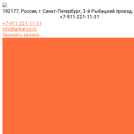
192177, Россия, г. Санкт-Петербург, 3-й Рыбацкий проезд, 
+7-911-221-11-31
+7-911-221-11-31
info@artranss.ru
Заказать звонок
Землеройная техника
Все экскаваторы
Гусеничные экскаваторы
Колесные экскаваторы
Мини-экскаваторы
Полноповоротные экскаваторы
Траншейные экскаваторы
Экскаваторы JCB
Экскаваторы-погрузчики
Экскаваторы с гидромолотом
Экскаваторы-планировщики
Тракторы
Подъемная техника
Автокраны
Манипуляторы
Автовышки
Транспортная техника